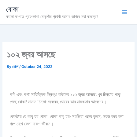
Skip
বোকা
to
কালো কাপড়ে গ্রহণলাগা ষোড়শীর পৃথিবী আবার জাগবে নয়া বসন্তে!
content
১০২ জ্বর আসছে
By
বোকা
/
October 24, 2022
কবি এবং কথা সাহিত্যিক স্নিগ্ধা বাউলের ১০২ জ্বর আসছে; খুব চিন্তায় পড়ে
গেছে বোকা! নানান চিন্তা- জ্বরের, ঘোরের আর মাদকতার আবেশের।
কোনটায় যে কাবু হয় বোকা! বোকা কাবু হয়- সহজিয়া শব্দের বুননে, সহজ করে বলা
গল্পে দেখে ফেলা দারুণ জীবনে।