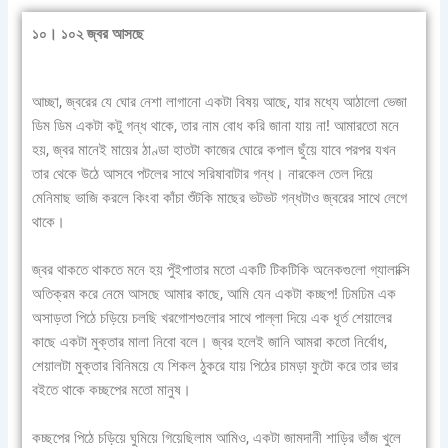
১০। ১০২ জ্বর আসছে
আচ্ছা, জ্বরের যে ঘোর নেশা লাগানো একটা বিষয় আছে, যার মধ্যে আঠালো ভেজা
ডিম ডিম একটা কটু গন্ধ থাকে, তার নাম বোধ করি জানা যায় না! আমারতো মনে
হয়, জ্বর মানেই মায়ের ঠাণ্ডা হাতটা কাজের ঘোরে কপাল ছুঁয়ে যাবে পরপর যখন
তার থেকে উঠে আসবে পটলের সাথে সরিষাবাটার গন্ধ। নারকেল তেল দিয়ে
মেনিমাছ ভাজি করলে কিংবা কাঁচা শুঁটকি মাছের ভটভট গন্ধটাও জ্বরের সাথে লেগে
থাকে।
জ্বর থাকতে থাকতে মনে হয় পুঁইপাতার মতো একটি টিকটিকি অনেকগুলো গ্যালাক্সি
অতিক্রম করে নেমে আসছে আমার কাছে, আমি যেন একটা কচ্ছপ! ঢিমঢিম এক
অসাড়তা পিঠে চড়িয়ে চলছি খরগোশগুলোর সাথে পাল্লা দিয়ে এক ধূর্ত শেয়ালের
কাছে একটা মুক্তার মালা নিবো বলে। জ্বর হলেই জানি আমরা কতো নির্বোধ,
শেয়ালটা মুক্তার বিনিময়ে যে শিকল ঠুকরে যায় পিঠের চামড়া ফুটো করে তার ভার
বইতে থাকে কচ্ছপের মতো মানুষ।
কচ্ছপের পিঠে চড়িয়ে ঘুমিয়ে গিয়েছিলাম আমিও, একটা জামদানী শাড়ির ভাঁজ খুলে