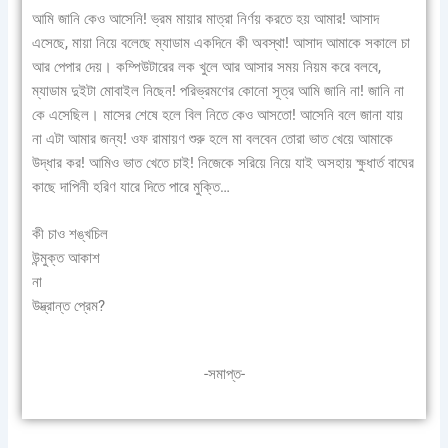
আমি জানি কেও আসেনি! ভ্রম মায়ার মাত্রা নির্ণয় করতে হয় আমার! আসাদ
এসেছে, মায়া নিয়ে বলেছে ম্যাডাম একদিনে কী অবস্থা! আসাদ আমাকে সকালে চা
আর পেপার দেয়। কম্পিউটারের লক খুলে আর আসার সময় নিয়ম করে বলবে,
ম্যাডাম দুইটা মোবাইল নিছেন! পরিভ্রমণের কোনো সূত্র আমি জানি না! জানি না
কে এসেছিল। মাসের শেষে হলে বিল নিতে কেও আসতো! আসেনি বলে জানা যায়
না এটা আমার জন্য! ওফ রামায়ণ শুরু হলে মা বলবেন তোরা ভাত খেয়ে আমাকে
উদ্ধার কর! আমিও ভাত খেতে চাই! নিজেকে সরিয়ে নিয়ে যাই অসহায় ক্ষুধার্ত বাঘের
কাছে দাপিনী হরিণ যারে দিতে পারে মুক্তি…
কী চাও শঙ্খচিল
উন্মুক্ত আকাশ
না
উদ্ভ্রান্ত প্রেম?
-সমাপ্ত-