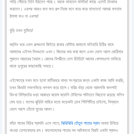
শাড়ি পেঁচিয়ে তিনি উঠতেন গাছে। বরকে ভাবতেন মাস্টার! কাছে এলেই চিৎকার
করতেন। এরপর আরও কত কত গল্প নিজে মনে করে করে হাসতেন! আমরা বলতাম
ঠামমা কও না এরপর!
বুড়ি তখন ঘুমিয়ে!
বহুদিন ধরে এমন গল্পগুলো জিইয়ে রাখার কৌটায় জমানো মনিহারি চিঠির খামে
আমাদের এইসব দিনগুলো এখন। জিভের ধার করা জলে এখন ভেসে আসে জেঠিমার
পুরাতন আচারের বৈয়াম। রোদের বিপরীতে তেল চিটচিটে আমের খোসাগুলো তাকিয়ে
থাকে দুপুরের কাছাকাছি সময়ে।
এইক্ষেত্রে যখন মনে হলো মাটিরদরে খাদ্য সংগ্রহের জন্য একটা কাজ আমি করছি,
তখন জিভটা লকলকিয়ে খলখল করে হাসে। মরিচ গুঁড়া থেকে আমলকি জলপাই
কিংবা বিস্কিটের গুড়া আরাধ্য জ্যাম জ্যালি টেবিলের পাটাতনে বিছানো রয়েছে মলিন
মেঘ হয়ে। ফলের ঝুড়িটা মাছির মতো কয়েকটা চোখ পিটপিটিয়ে চাইলো, বিস্বাদে
ভেসে আসে তেঁতো মুখের আদল।
কাঁচা গাবের বিচির স্বাদটা এসে লাগে,
ঝিরিঝিরি তেঁতুল পাতার স্বাদ
অথবা চিবিয়ে
খাওয়া তেলাকোচার রস। কালোমেঘের পাতার দম আটকানো বিরাট একটা স্বাদও