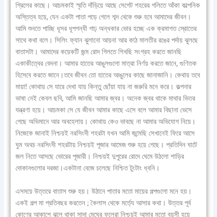
গ্রিলের কাছে। আচমকাই স্মৃতি দাঁড়িয়ে আছে সেগেট শহরের গলিতে আঁকা কাল্পনিক
অস্তিত্ব হয়ে, যেন একটা পাতা পড়ে গেলে শব্দ থেকে শুরু হবে আমাদের জীবন।
আমি শুনতে পাচ্ছি ধূসর ধূপগন্ধী গাঢ় অন্ধকার ভোর হচ্ছে এক ক্রমাগত স্রোতের
সাথে কথা বলে। সিলিং ফ্যান ঝুলানো আয়না আর কাঠ মালতীর রঙের পর্দায় ঝুলছে
বাতাসটা। আমাদের কয়েকটি জন্ম রোদ গিলতে শিখছি সংগ্রহ করতে জানছি
একাকীত্বের বেদনা। আমার হাতের আঙুলগুলো মাত্রা নির্ণয় করতে জানে, গুণিতক
হিসেবে করতে জানে।তবে জীবন তো হাতের আঙুলের কাছে জানাজানি। কেথায় তবে
মায়া! কোথায় সে যারে দেখা যায় কিন্তু ছোঁয়া যায় না জরুরি মনে করে। কল্পনার
ভাষা নেই কেবল ছবি, আমি জানছি আমার জ্বর। অনেক জ্বর থাকে মাথার ভিতর
যন্ত্রণা হয়ে। আচমকা সে যে জীবন আমার কাছে এসে বলে আমার বিছানা ভেসে
গেছে অভিমানে আর অবহেলায়। কোথায় কেও ভাবছে না আমার অভিযোগ নিয়ে।
নিজেকে জানাই নিশ্চয়ই নরসিংদী শহরটা যখন আমি জন্মেছি সেখানেই ফিরে আসে
ঘুম অথচ নরসিংদী শহরটায় নিশ্চয়ই পূজার আমেজ শুরু হয়ে গেছে। প্রতিদিন ঘাটে
জল নিতে আসছে ভোরের পূজারী। নিশ্চয়ই দুপুরের রোদে ঘেমে উঠলো শাড়ির
দোকানগুলোর দরজা।একটানা বেজে চলেছে নিশ্চিত টুংটাং ধ্বনি।
এসময়ে উত্তরে বাতাস শুরু হয়। উঠানে পাতার মতো মায়ের গল্পগুলো মনে হয়।
একই গল্প মা প্রতিবছর করতেন ; কৈলাস থেকে মর্ত্যে আসার কথা। উত্তর পূর্ব
কোণের আকাশে ঝুলে থাকা সাদা মেঘের ফুলেরা নিশ্চয়ই আমার মতো বয়সী হয়ে