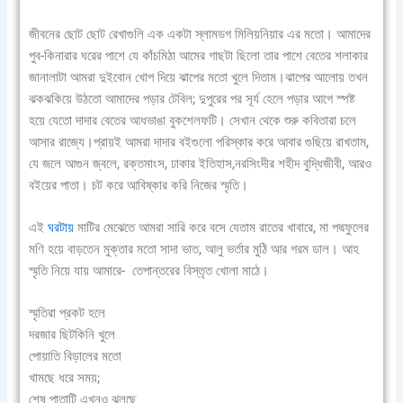
জীবনের ছোট ছোট রেখাগুলি এক একটা স্লামডগ মিলিয়নিয়ার এর মতো। আমাদের
পুব-কিনারার ঘরের পাশে যে কাঁচমিঠা আমের গাছটা ছিলো তার পাশে বেতের শলাকার
জানালাটা আমরা দুইবোন খোপ দিয়ে ঝাপের মতো খুলে দিতাম।ঝাপের আলোয় তখন
ঝকঝকিয়ে উঠতো আমাদের পড়ার টেবিল; দুপুরের পর সূর্য হেলে পড়ার আগে স্পষ্ট
হয়ে যেতো দাদার বেতের আধভাঙা বুকশেলফটি। সেখান থেকে শুরু কবিতারা চলে
আসার রাজ্যে।প্রায়ই আমরা দাদার বইগুলো পরিস্কার করে আবার গুছিয়ে রাখতাম,
যে জলে আগুন জ্বলে, রক্তমাংস, ঢাকার ইতিহাস,নরসিংদীর শহীদ বুদ্ধিজীবী, আরও
বইয়ের পাতা। চট করে আবিষ্কার করি নিজের স্মৃতি।
এই
ঘরটায়
মাটির মেঝেতে আমরা সারি করে বসে যেতাম রাতের খাবারে, মা পদ্মফুলের
মণি হয়ে বাড়তেন মুক্তার মতো সাদা ভাত, আলু ভর্তার মুঠি আর গরম ডাল। আহ
স্মৃতি নিয়ে যায় আমারে- তেপান্তরের বিস্তৃত খোলা মাঠে।
স্মৃতিরা প্রকট হলে
দরজার ছিটকিনি খুলে
পোয়াতি বিড়ালের মতো
খামছে ধরে সময়;
শেষ পাতাটি এখনও ঝুলছে