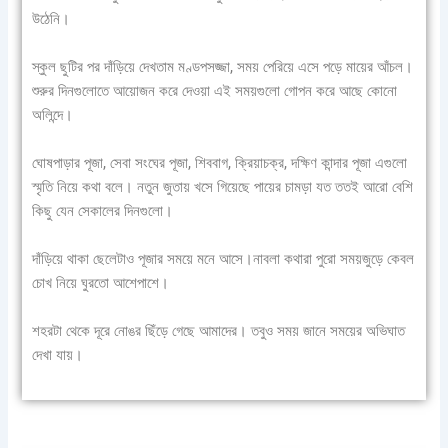
উঠেনি।
স্কুল ছুটির পর দাঁড়িয়ে দেখতাম মণ্ডপসজ্জা, সময় পেরিয়ে এসে পড়ে মায়ের আঁচল।
শুরুর দিনগুলোতে আয়োজন করে দেওয়া এই সময়গুলো গোপন করে আছে কোনো
অলিন্দে।
ঘোষপাড়ার পূজা, সেবা সংঘের পূজা, শিববাগ, ক্রিয়াচক্র, দক্ষিণ কান্দার পূজা এগুলো
স্মৃতি নিয়ে কথা বলে। নতুন জুতায় খসে গিয়েছে পায়ের চামড়া যত ততই আরো বেশি
কিছু যেন সেকালের দিনগুলো।
দাঁড়িয়ে থাকা ছেলেটাও পূজার সময়ে মনে আসে।নাবলা কথারা পুরো সময়জুড়ে কেবল
চোখ নিয়ে ঘুরতো আশেপাশে।
শহরটা থেকে দূরে নোঙর ছিঁড়ে গেছে আমাদের। তবুও সময় জানে সময়ের অভিঘাত
দেখা যায়।