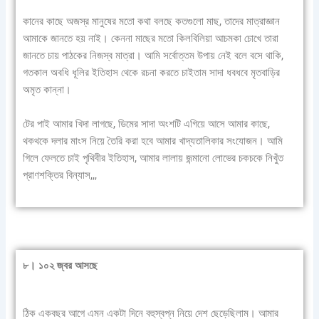
কানের কাছে অজস্র মানুষের মতো কথা বলছে কতগুলো মাছ, তাদের মাত্রাজ্ঞান
আমাকে জানতে হয় নাই। কেননা মাছের মতো কিলবিলিয়া আচমকা চোখে তারা
জানতে চায় পাঠকের নিজস্ব মাত্রা। আমি সর্বোত্তম উপায় নেই বলে বসে থাকি,
গতকাল অবধি ধূলির ইতিহাস থেকে রচনা করতে চাইতাম সাদা ধবধবে মৃতবাড়ির
অমৃত কান্না।
টের পাই আমার খিদা লাগছে, ডিমের সাদা অংশটি এগিয়ে আসে আমার কাছে,
থকথকে দলার মাংস নিয়ে তৈরি করা হবে আমার খাদ্যতালিকার সংযোজন। আমি
গিলে ফেলতে চাই পৃথিবীর ইতিহাস, আমার লালায় জন্মানো লোভের চকচকে নিখুঁত
প্রাণশক্তির বিন্যাস,,,
৮। ১০২ জ্বর আসছে
ঠিক একবছর আগে এমন একটা দিনে বহুস্বপ্ন নিয়ে দেশ ছেড়েছিলাম। আমার