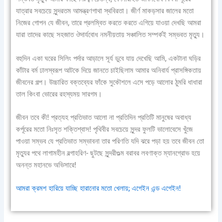
যাত্রার সবচেয়ে সুন্দরতম আমন্ত্রণগাথা স্থবিরতা। জীর্ণ মাকড়সার জালের মতো
নিজের গোপন যে জীবন, তারে প্রলম্বিত করতে করতে এগিয়ে যাওয়া দেখছি আমরা
যারা তাদের কাছে সহজাত ঔদার্যবোধ নমনীয়তায় সঞ্চালিত সম্পর্কই সম্ভবত মৃত্যু।
বহুদিন একা ঘরের সিলিং পর্দার আড়ালে সূর্য ডুবে যায় দেখেছি আমি, একটানা ঘড়ির
কাঁটার বর্ম ঢালস্বরূপ আটকে দিয়ে জানতে চাইছিলাম আমার অনিবার্য প্রাসঙ্গিকতায়
জীবনের গল্প। উচ্চারিত বক্তব্যের ফাঁকে সুকৌশলে এসে পড়ে আলোর ঠুমরি ধাধারা
তাল কিংবা ভোরের রহস্যময় সারগম।
জীবন তবে কী! প্রত্যহ প্রতিভাত আলো না প্রতিদিন প্রতিটি মানুষের অবাধ্য
কর্পূরের মতো নিঃসৃত শক্তিশ্বাস! পৃথিবীর সবচেয়ে সুন্দর ফুলটি ভালোবেসে খুঁজে
পাওয়া সম্ভব যে প্রতিভাত সম্ভাবনা তার পরিণতি যদি ঝরে পড়া হয় তবে জীবন তো
মৃত্যুর পথে লাগামহীন বল্গাহরিণ- ছুটছে সুন্দরীগুল্ম বরাবর লবণাক্ত ম্যানগ্রোভ হয়ে
অনন্ত মহানভে অভিসারে!
আমরা ক্রমশ হারিয়ে যাচ্ছি হারানোর মতো খেলায়; এগেইন এন্ড এগেইন!