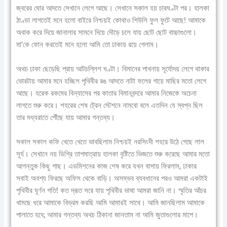
জ্বরের ঘোর আদতে সেখানে লেগে আছে। সেখানে সকাল হয় চারঘণ্টা পর। হালকা
ঠাণ্ডা লাগতেই মনে হলো বাইরে নিশ্চয়ই কোথাও শিউলি ফুল ফুটে আছে! আমাকে
অবাক করে দিয়ে জানালার সামনে দিয়ে দৌড়ে চলে যায় ছোট ছোট বাচ্চাগুলো।
মা’কে ফোন করতেই মনে হলো আমি তো ঢাকায় রয়ে গেলাম।
অথচ ঢাকা ছেড়েছি প্রায় আটচল্লিশ ঘণ্টা। বিমানের পাখনায় সূর্যোদয় লেগে থাকার
ভোরটায় আমার মনে হচ্ছিল পৃথিবীর রঙ আদতে নাটা ফলের গায়ে মাছির মতো লেগে
আছে। হরেক রকমের বিন্যাসের পর কাতার বিমানবন্দরে আমার নিজেকে অচেনা
লাগতে শুরু করে। শহরের শেষ ট্রেন স্টেশনে নামবো বলে এতদিন যে স্বপ্ন ছিল
তার মধ্যরাতে পৌঁছে যায় আমার গন্তব্য।
সকাল সকাল কফি খেতে খেতে ভাবছিলাম নিশ্চয়ই নরসিংদী শহরে উঠে গেছে লাল
সূর্য। সেখানে নয় ডিগ্রি তাপমাত্রায় হালকা বৃষ্টিতে ভিজতে শুরু করেছে আমার মতো
আগন্তুক কিছু গাছ। এডমিশনের কাজ শেষ করে যখন বাসায় ফিরলাম, ঢাকার
সবাই অবশ্য ফিরছে অফিস থেকে বাড়ি। অসম্ভব ব্যবধানের পরও আমরা একটাই
পৃথিবীর ঘূর্ণন গতি! কত দ্রূত সরে যায় পৃথিবীর ভাষা আমরা জানি না। স্মৃতির আঁচর
খামছে ধরে আমাকে বিভ্রম করছি আমি আমারই সাথে। আমি জানছিলাম আমাকে
পালাতে হবে; আমার গন্তব্য অথচ ঠিকানা জানতাম না আমি জুতাগুলোর মাপে।