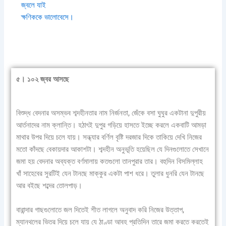
জ্বলে যাই
ক্ষণিককে ভালোবেসে।
৫। ১০২ জ্বর আসছে
বিশুদ্ধ বেদনার অসম্ভব শব্দহীনতার নাম নির্জনতা, জেঁকে বসা ঘুঘুর একটানা দুপুরীয়
আর্তনাদের নাম ক্লান্তি। হঠাৎই দুপুর গড়িয়ে হাসতে ইচ্ছে করলে একবাটি আমড়া
মাথার উপর দিয়ে চলে যায়। সন্ধ্যার বর্ণিল বৃষ্টি দরজার দিকে তাকিয়ে দেখি নিজের
মতো কাঁদছে বেকায়দার আকাশটা। শব্দহীন অনুভূতি হয়েছিল যে দিনগুলোতে সেখানে
জমা হয় বেদনার অব্যক্ত বর্ণমালায় কতগুলো তানপুরার তার। বহুদিন বিসমিল্লাহ
খাঁ সাহেবের সুরটিই যেন টানছে মাক্কুর একটা পাশ ধরে। তুলার ধুনরি যেন টানছে
আর বইছে শব্দের তোলপাড়।
বারান্দার গাছগুলোতে জল দিতেই শীত লাগলে অনুবাদ করি নিজের উত্তাপ,
ম্যানথলের ভিতর দিয়ে চলে যায় যে ঠাণ্ডা আবহ প্রতিদিন তারে জমা করতে করতেই