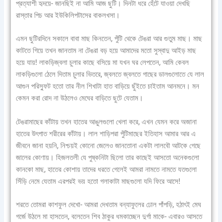
প্রত্যাশী হৃদয়ে- জানছিই না আমি আজ ছুটি। দিনটা ধরে হেঁটে যাওয়া দেখছি
রাস্তার পিচ আর ইউকিলিপটাসের বাকলখসা।
এমন ছুটিরদিনে সকালে বাবা মাছ কিনতেন, পুঁটি থেকে টেঙরা আর গুতুম মাছ। মাছ
কাটতে গিয়ে তখন জানতাম না টেঙরা বড় হয়ে আমাদের মতো সুস্বাদু আইড় মাছ
হয়ে যায়! লাকড়িজ্বলা চুলার কাছে বসিয়ে মা যখন ঘর লেপতেন, আমি কেবল
লাকড়িগুলো ঠেলে দিতাম চুলার ভিতরে, জ্বলতে জ্বলতে গাছের ডালগুলোতে যে লাল
আগুন পরিস্ফুট হতো তার নীল শিখাটা হাত বাড়িয়ে ছুঁইতে চাইতাম আনমনে। মন
কেমন করা রোদ না উঠলেও মেঘের বাড়িতে ছুটে যেতাম।
টেঙরামাছের কাঁটায় তখন হাতের আঙুলগুলো খেলা করে, এখন যেমন করে অজানা
হাতের উৎপাত শরীরের কাঁটায়। লাল শাড়িপরা পুঁটিমাছের ইতিহাস আমার আর এ
জীবনে জানা হয়নি, নিশ্চয়ই কোনো জেলেও জানতোনা একটা লালবৌ আটকে গেছে
জালের কোণায়। হিজলতলী যে পুষ্কনিটা ছিলো তার কাছেই আসতো অনেকগুলো
কানকো মাছ, হাতের কোশায় তাদের ধরতে গেলেই আমরা নামতে নামতে যতগুলো
সিঁড়ি নেমে যেতাম এরপরই ভয় হতো গলাকাটা মাছগুলো যদি ফিরে আসে!
শরতে তোমরা কাশফুল দেখো- আমরা দেখতাম বন্যাফুলের ঢোল পাঁপড়ি, হঠাৎই মেঘ
গর্জে উঠলে মা হাসতেন, বলেতেন শিব ঠাকুর ধমকাচ্ছেন দুর্গা মাকে- এবারও আসতে