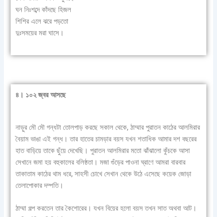
ঘন নিঃশব্দে কাঁদছে হিজল
শিশির এলে ঝরে পড়তো
দুঃসময়ের মরা ঘাসে।
৪। ১০২ জ্বর আসছে
নাড়ুর মৌ মৌ গন্ধটা তোলপাড় করছে সকাল থেকে, ঠাম্মার পুরাতন কাঠের আলমিরার
বৈয়াম ভাঙা এই গন্ধ। তার হাতের চামড়ার বয়স যখন শতাধিক আমার দশ বছরের
হাত বাড়িয়ে তাকে ছুঁয়ে দেখেছি। পুরাতন আলমিরার মতো ঝাঁঝালো কুঁচকে আসা
সেখানে জমা হয় বহুকালের বলিষ্ঠতা। মজা গুঁড়ের পাওনা ঘ্রাণে আমরা বারবার
তাকাতাম কাঠের থাম ধরে, সাহসী চোখে সেখান থেকে উঠে এসেছে কয়েক জোড়া
তেলাপোকার দম্পতি।
ঠাম্মা গল্প করতেন তার কৈশোরের। যখন বিয়ের হলো বয়স তখন সাত অথবা আট।