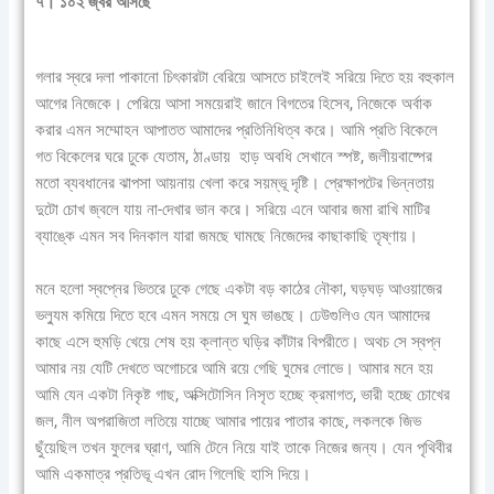
৭। ১০২ জ্বর আসছে
গলার স্বরে দলা পাকানো চিৎকারটা বেরিয়ে আসতে চাইলেই সরিয়ে দিতে হয় বহুকাল
আগের নিজেকে। পেরিয়ে আসা সময়েরাই জানে বিগতের হিসেব, নিজেকে অর্বাক
করার এমন সম্মোহন আপাতত আমাদের প্রতিনিধিত্ব করে। আমি প্রতি বিকেলে
গত বিকেলের ঘরে ঢুকে যেতাম, ঠাণ্ডায় হাড় অবধি সেখানে স্পষ্ট, জলীয়বাষ্পের
মতো ব্যবধানের ঝাপসা আয়নায় খেলা করে সয়ম্ভূ দৃষ্টি। প্রেক্ষাপটের ভিন্নতায়
দুটো চোখ জ্বলে যায় না-দেখার ভান করে। সরিয়ে এনে আবার জমা রাখি মাটির
ব্যাঙ্কে এমন সব দিনকাল যারা জমছে ঘামছে নিজেদের কাছাকাছি তৃষ্ণায়।
মনে হলো স্বপ্নের ভিতরে ঢুকে গেছে একটা বড় কাঠের নৌকা, ঘড়ঘড় আওয়াজের
ভল্যুম কমিয়ে দিতে হবে এমন সময়ে সে ঘুম ভাঙছে। ঢেউগুলিও যেন আমাদের
কাছে এসে হুমড়ি খেয়ে শেষ হয় ক্লান্ত ঘড়ির কাঁটার বিপরীতে। অথচ সে স্বপ্ন
আমার নয় যেটি দেখতে অগোচরে আমি রয়ে গেছি ঘুমের লোভে। আমার মনে হয়
আমি যেন একটা নিকৃষ্ট গাছ, অক্সিটোসিন নিসৃত হচ্ছে ক্রমাগত, ভারী হচ্ছে চোখের
জল, নীল অপরাজিতা লতিয়ে যাচ্ছে আমার পায়ের পাতার কাছে, লকলকে জিভ
ছুঁয়েছিল তখন ফুলের ঘ্রাণ, আমি টেনে নিয়ে যাই তাকে নিজের জন্য। যেন পৃথিবীর
আমি একমাত্র প্রতিভূ এখন রোদ গিলেছি হাসি দিয়ে।