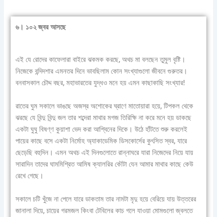
৬। ১০২ জ্বর আসছে
এই যে রোদের কাফেলারা বাইরে ঝকমক করছে, অথচ মা বলছেন তুমুল বৃষ্টি।
নিজেকে বন্দিদশার এমনতর দিনে ভাবছিলাম কোন সংখ্যাগুলো জীবনে গুরুতর।
বনবাসকাল চৌদ্দ বছর, মহাভারতের যুদ্ধও মনে হয় এমন কাছাকাছি সংখ্যার!
রাতের ঘুম সকালে ভাঙছে অজস্র অশোকের ঘ্রাণে মাতোয়ারা হয়ে, টিপকল থেকে
ঝরছে যে বিন্দু বিন্দু জল তার শব্দেরা মাথার মগজ তিরিক্ষি না করে মনে হয় ডাকছে
একটা ঘুঘু বিষণ্ণ কুয়াশা ভেদ করা আশ্বিনের দিকে। উঠে হাঁটতে শুরু করলেই
পায়ের কাছে বসে একটা নির্মোহ অ্যাকাডেমিক ডিসকোর্সের কুৎসিত স্বর, যারে
ছেড়েছি বহুদিন। এমন অথচ এই দিনগুলোতে রান্নাঘরে যারা নিজেদের নিয়ে যায়
সারাদিন তাদের ঘামমিশ্রিত আমিষ ক্যালরির কৌটা যেন আমার মাথার কাছে কেউ
রেখে গেছে।
সকালে চটি খুঁজে না পেলে যারে ডাকতাম তার নামটা মৃদু হয়ে বেরিয়ে যায় উত্তরের
জানালা দিয়ে, চায়ের গরমজল কিংবা টেবিলের কাচ গলে যাওয়া মোমগুলো জ্বলতে