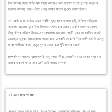
দিতে চাননা বাপের বাড়ি! মার সাথে আমরাও তখন বলতাম দুগগা দুগগা! অথচ মা
দুগগার অসহায় চোখ এড়িয়ে গেছে আমার মায়ের দুঃখের ক্যটাগরিতে।
বসে আছি ম-ম চারদিক এখন, ড্রয়িং জুড়ে সাদা দেয়ালে ছবি, টেবিলে মানিপ্ল্যান্ট
কয়েকটা আয়নায় ঘুরে ফিরে নিজেরে দেখতে হবে এমন। একটা আয়নায় ভাসছে
তীক্ষ্ণ বাঁশের কঞ্চিতে নীলকণ্ঠ স্বরগ্রামের মাছরাঙা মাছটি- যেন সব ছাপিয়ে জ্যাঠা
ডাকছেন দুপুরের নিস্তব্ধতার আনন্দ হয়ে- একবাটি তরকারি নিয়ে আমি এখনই দৌড়ে
যাবো জেঠিমার কাছে- নতুন মুলায় রান্না করা পুঁটি মাছের ঝোল!
সম্পর্কগুলো আদতে প্রয়োজনেই গড়ে ভাঙে, তীব্র হেলোসিনেসনে কেবল দেখা দেয়
আত্মার অবরূপ যেমন করে আমি দেখি আমার শৈশব!
২। ১০২ জ্বর আসছে
সম্ভবত মৃত্যু আমার কাছে নিঃশব্দ চৈতন্য, বেদনারহিত জীবনবোধ কিংবা দূরের