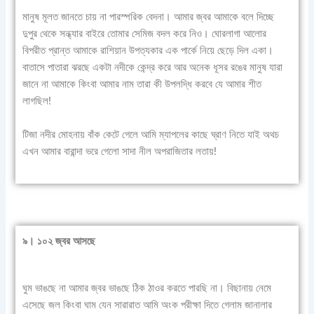
মানুষ মূলত জানতে চায় না পারস্পরিক বেদনা। আমার জ্বর আমাকে বলে দিচ্ছে
দুপুর থেকে সন্ধ্যার বাইরে তোমার সেমিজ বদল করে নিও। ঘোরলাগা আলোর
বিপরীত প্রান্ত আমাকে রাশিয়ান উপত্যকার এক পার্কে নিয়ে ছেড়ে দিল একা।
বাতাসে পাতারা ঝরছে একটা নদীকে কেন্দ্র করে আর অনেক ধূসর রঙের মানুষ যারা
জানে না আমাকে কিংবা আমার নাম তারা কী উপলদ্ধি করবে যে আমার শীত
লাগছিল!
টিজা নদীর মোহনায় বাঁক কেটে গেলে আমি ম্যাপলের কাছে ঘ্রাণ নিতে যাই অথচ
এখন আমার বারান্দা ভরে গেলো সাদা নীল অপরাজিতার লতায়!
৯। ১০২ জ্বর আসছে
ঘুম ভাঙছে না আমার জ্বর ভাঙছে ঠিক ঠাওর করতে পারছি না। বিছানায় নেমে
এসেছে জল কিংবা ঘাম যেন সারারাত আমি অংক পরীক্ষা দিতে গেলাম জানালার