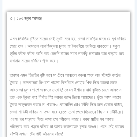
৩। ১০২ জ্বর আসছে
এমন তিরতির বৃষ্টিতে মায়ের সেই মুখটা মনে হয়, ভেজা লাকড়ির জন্য যে মুখ শুকিয়ে
গেছে তার। আমাদের লাকড়িজ্বলা চুলায় মা টগবগিয়ে তাকিয়ে থাকতেন। স্কুল
ছুটির ফাঁকে ফাঁকে আমি আর মেজদি মায়ের সাথে লাকড়ি জমাতাম আর বস্তায় ভরে
রাখতাম মায়ের দুর্দিনের পুঁজি করে।
তারপর এমন তিরতির বৃষ্টি হলে মা টেনে আনতেন শুকনা পাতা আর খটখটে কাঠের
টুকরো। আলকাতরা মিশানো পাতলা ফিনফিনে লোহার শিক দিয়ে আমরা মাকে
আধভেজা চুলার পাশে জ্বলতে দেখেছি! কেবল ইশারায় যদি বৃষ্টিতে নেমে আসতাম
তবে এক টুকরা কাঠ নির্ঘাত পিঠ বরাবর বরাদ্দ ছিলো আমাদের। ছুঁড়ে আসা কাঠের
টুকরা লক্ষ্যভেদ করতে না পারলেও কোনোদিন চোখ ফাঁকি দিয়ে চলে যেতাম বাইরে,
ভেজা শাড়িটা শুকিয়ে মা তখন সবে হয়তো চোখ পেতে দিয়েছেন বিছানার চাটাইয়ে।
এরপর ভর সন্ধ্যায় ফিরে আসা তার আঁচলের কাছে। কাদা মাটির সব আবার
পরিস্কার করে পড়তে বসিয়ে মা আবার জ্বালাতেন চুলার আগুন। গরম সেই ভাতের
ভাঁপটা এখনো টের পাই আঁচলের ভাঁজে!