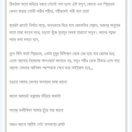
ঠিকঠাক মতো জড়িয়ে ধরতে গেলেই বলা হলো এটা মসৃণ; কোনো এক প্রিয়তম
কেবল জড়ায় লোভী নারীর শরীরে, শরীরকেই নারী বলে তবে!
জ্বরটা রাতেই নির্ঘাত বাড়ে, অন্ধকারে ঘিরে বসে জোনাকির স্রোত, অজস্র মানুষের
মতো তারা কান্না করে, হয়তো খুঁজে মৃতমুখ অথবা হারানো অসুখ। জলের শব্দের
সাথে কথা বলতে বলে,
চুলে বিলি কাটে প্রিয়তম, একটা চুমুর বিমিশ্রণ থেকে বের হয়ে যায় রোদের ঘরে,
এতো আলোয় নিজেদের পাসওয়ার্ড বদলাতে হয়, তবুও শরীর থেকে ঠিকরে এসে পড়ে
আলো- বেদনার আলিঙ্গন পরস্পরকে শ্ছেদ করে নাইট্রাস হয়ে,,,
হয়তো আমার বেদনার অসম্ভব ভাষা জানো
জানো আমারই বারান্দায় দাঁড়িয়ে থাকাটা
সহস্র বনবীথিকা আমায় ছুঁয়ে যায় জানো
আরও জানো আমিই সেই অসমাপ্ত গল্পটা