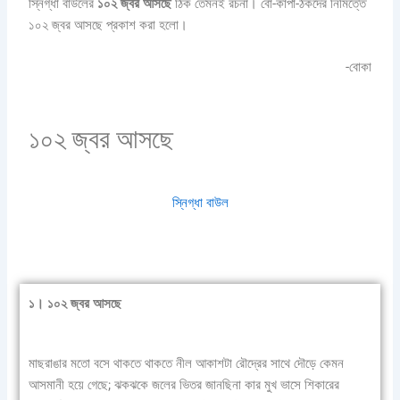
স্নিগ্ধা বাউলের
১০২ জ্বর আসছে
ঠিক তেমনই রচনা। বো-কাপা-ঠকদের নিমিত্তে
১০২ জ্বর আসছে প্রকাশ করা হলো।
-বোকা
১০২ জ্বর আসছে
স্নিগ্ধা বাউল
১। ১০২ জ্বর আসছে
মাছরাঙার মতো বসে থাকতে থাকতে নীল আকাশটা রৌদ্রের সাথে দৌড়ে কেমন
আসমানী হয়ে গেছে; ঝকঝকে জলের ভিতর জানছিনা কার মুখ ভাসে শিকারের