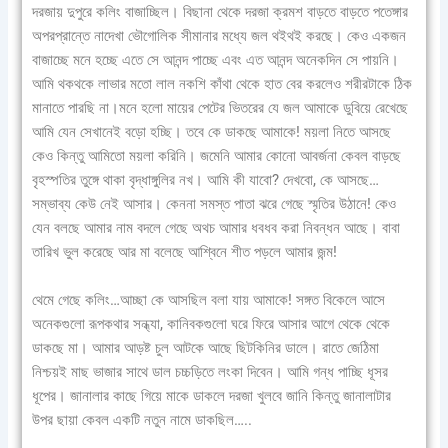
দরজায় দুপুরে কলিং বাজাচ্ছিল। বিছানা থেকে দরজা ক্রমশ বাড়তে বাড়তে পতেঙ্গার
অপরপ্রান্তে নাদেখা ভৌগোলিক সীমানার মধ্যে জল থইথই করছে। কেও একজন
বাজাচ্ছে মনে হচ্ছে এতে সে আনন্দ পাচ্ছে এবং এত আনন্দ অনেকদিন সে পায়নি।
আমি থকথকে লাভার মতো লাল নকশি কাঁথা থেকে হাত বের করলেও শরীরটাকে ঠিক
মানাতে পারছি না।মনে হলো মায়ের পেটের ভিতরের যে জল আমাকে ডুবিয়ে রেখেছে
আমি যেন সেখানেই বড়ো হচ্ছি। তবে কে ডাকছে আমাকে! ময়লা নিতে আসছে
কেও কিন্তু আমিতো ময়লা করিনি। জমেনি আমার কোনো আবর্জনা কেবল বাড়ছে
বৃহস্পতির তুঙ্গে থাকা বৃদ্ধাঙ্গুলির নখ। আমি কী যাবো? দেখবো, কে আসছে…
সম্ভাব্য কেউ নেই আসার। কেননা সমস্ত পাতা ঝরে গেছে স্মৃতির উঠানে! কেও
যেন বলছে আমার নাম বদলে গেছে অথচ আমার ধবধব করা নিবন্ধন আছে। বাবা
তারিখ ভুল করেছে আর মা বলেছে আশ্বিনে শীত পড়লে আমার জন্ম!
থেমে গেছে কলিং…আচ্ছা কে আসছিল বলা যায় আমাকে! সঙ্গত বিকেলে আসে
অনেকগুলো রূপকথার সন্ধ্যা, কানিবকগুলো ঘরে ফিরে আসার আগে থেকে থেকে
ডাকছে মা। আমার আড়ষ্ট চুল আটকে আছে ছিটকিনির ডালে। রাতে জেঠিমা
নিশ্চয়ই মাছ ভাজার সাথে ডাল চচ্চড়িতে লংকা দিবেন। আমি গন্ধ পাচ্ছি ধূসর
ধূপের। জানালার কাছে গিয়ে মাকে ডাকলে দরজা খুলবে জানি কিন্তু জানালাটার
উপর ছায়া কেবল একটি নতুন নামে ডাকছিল…..