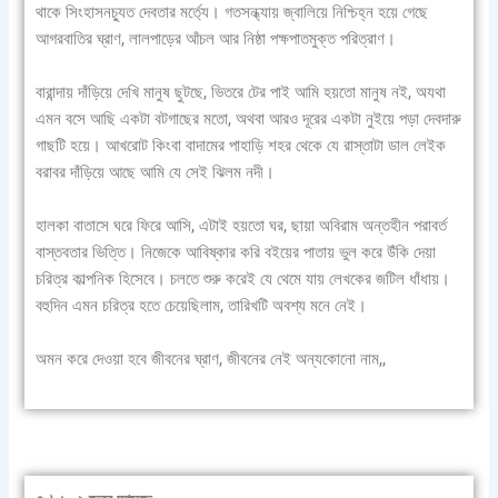
থাকে সিংহাসনচ্যুত দেবতার মর্ত্যে। গতসন্ধ্যায় জ্বালিয়ে নিশ্চিহ্ন হয়ে গেছে
আগরবাতির ঘ্রাণ, লালপাড়ের আঁচল আর নিষ্ঠা পক্ষপাতমুক্ত পরিত্রাণ।
বারান্দায় দাঁড়িয়ে দেখি মানুষ ছুটছে, ভিতরে টের পাই আমি হয়তো মানুষ নই, অযথা
এমন বসে আছি একটা বটগাছের মতো, অথবা আরও দূরের একটা নুইয়ে পড়া দেবদারু
গাছটি হয়ে। আখরোট কিংবা বাদামের পাহাড়ি শহর থেকে যে রাস্তাটা ডাল লেইক
বরাবর দাঁড়িয়ে আছে আমি যে সেই ঝিলম নদী।
হালকা বাতাসে ঘরে ফিরে আসি, এটাই হয়তো ঘর, ছায়া অবিরাম অন্তহীন পরাবর্ত
বাস্তবতার ভিত্তি। নিজেকে আবিষ্কার করি বইয়ের পাতায় ভুল করে উঁকি দেয়া
চরিত্র কাল্পনিক হিসেবে। চলতে শুরু করেই যে থেমে যায় লেখকের জটিল ধাঁধায়।
বহুদিন এমন চরিত্র হতে চেয়েছিলাম, তারিখটি অবশ্য মনে নেই।
অমন করে দেওয়া হবে জীবনের ঘ্রাণ, জীবনের নেই অন্যকোনো নাম,,