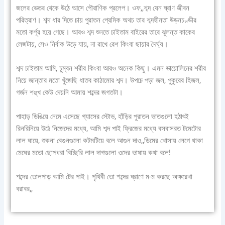
জলের ভেতর থেকে উঠে আসে পৌরাণিক প্রলেপ। ওফ,,শব্দ যেন ঘ্রাণ জীবন
পরিত্রাণ। শব্দ ধার দিতে চায় পুরাতন প্রেমিক অথচ তার শব্দহীনতা উড়নচণ্ডীর
মতো কর্পূর হয়ে গেছে। আরও শব্দ শুনতে চাইতাম বাইরের তারে ঝুলন্ত কাকের
লেজটায়, সেও নির্বাক উড়ে যায়, না রাখে রেশ কিংবা ছায়ার দৈর্ঘ্য।
শব্দ চাইতাম আমি, চুম্বন শরীর কিংবা আরও অনেক কিছু। এমন ভায়োলিনের শরীর
নিয়ে জান্তার মতো খুঁজেছি ধাতব কাঠামোর শব্দ। উপচে পড়া জল, পুকুরের হিজল,
গর্জন শঙ্খ কেউ দেয়নি আমায় শব্দের জগতটা।
পাহাড় ডিঙিয়ে নেমে এসেছে গ্যাসের স্টোভ, হাঁড়ির পুরাতন ভাতগুলো হঠাৎই
রিনরিনিয়ে উঠে নিজেদের মধ্যে, আমি শব্দ পাই ফ্রিজের মধ্যে বসবাসরত টমেটোর
লাল ঘায়ে, শুকনা বেগুনগুলো কটমটিয়ে বলে আগুন দাও,,ডিমের খোসায় লেগে থাকা
মেঘের মতো ছোপধরা বিচ্ছিরি লাল দাগগুলো ওদের ভাষায় কথা বলে!
শব্দের তোলপাড় আমি টের পাই। পৃথিবী তো শব্দের ঘ্রাণে ম-ম করছে অক্ষরেখা
বরাবর,,