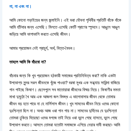
না, না এবং না।
আমি কোনো লড়াইয়ের জন্য জন্মাইনি। এই ভরা যৌবনা পৃথিবীর প্রতিটি বাঁকে বাঁকে
আমি হাঁটবার জন্য এসেছি। মিলতে এসেছি কোটি প্রাণের স্পন্দনে। আঙুলে আঙুল
জড়িয়ে আমি ভাগাভাগি করতে এসেছি জীবন।
আমার প্রয়োজন নেই প্রাচুর্য, অর্থ, বিত্ত-বৈভব।
তাহলে আমি কি বাঁচবো না?
বাঁচবার জন্য কি খুব প্রয়োজন হঠকারী সমাজের প্রতিনিধিত্ব করা? নাকি একটা
উপভোগ্য সুন্দর সরল জীবনকে খুঁজে পাওয়া? বরষা মুখর এক সন্ধ্যায় সারিন্দা বাজিয়ে
গান গাইছে কিষাণ। ছেলেপুলে সব মাতোয়ারা জীবনের বিষ্ময় নিয়ে। কিষাণীর মমতা
মাখা দুমুঠো খৈ আর এক আজলা জল বিশুদ্ধ এ ভালোবাসার জীবন থেকে তোমার
জীবন বড় হতে পারে না হে নার্সিসাস জীবন। খুব সামনের জীবন নিয়ে ওদের কোনো
দুঃশ্চিন্তা ছিল না। অথচ আজ ওরা গান গায় না। সামনের দুর্দিনের যে দুঃশ্চিন্তা
তোমরা ঢুকিয়ে দিয়েছো ওদের মগজে তাই নিয়ে ওরা ভুলে গেছে হাসতে, ভুলে গেছে
উপভোগ করতে। আসলে তোমরা যতোটা সমাজকে এগিয়ে নেয়ার দাবী করছো- আমি