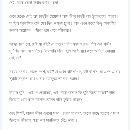
নেই; আছে সেক্স! কথায় কথায় সেক্স!
ভেবে দেখো- সেই অল্প চাহনীর মেয়েটাও আজ তীব্র চাহনী আর উন্মত্ততায় মাতাল।
যা ছিল প্রকাশিত তাই যেন ছিল অপরূপ সুন্দর। আর এখন কতো কিছু প্রকাশিত
করবার আয়োজন। জীবন হয়ে গেছে শরীরময়।
আচ্ছা বলো তো, সেই মা কই? যে মায়ের মলিন মুখটাও যেন- ছিল এক সজীব
সুনিবিড় পরম প্রশান্তি। ‘বদনখানি মলিন হলে আমি নয়ন জলে ভাসি…’ কোথায়
সেই মা?
মায়ের মমতার কোমল স্পর্শ, কই? মা এখন খাঁট কাঁপান, ঘাঁট কাঁপান! মা এখন এ ঘরে
স্বামী সন্তান রেখে ও ঘরে বয়ফ্রেন্ড লাগিয়ে বেড়ান।
তাহলে তুমি… এই যে দৌড়াচ্ছো, এই দৌড়ে আসলে কি তুমি জিতে যাচ্ছো? নাকি
জিতে যাওয়ার ছলে আসলে তোমার হাসি ফুরিয়ে যাচ্ছে?
সেই শিশুটি, যাদের জীবন এখনো সরল, এখনো সাধারণ, তাদের কাছে হয়তো এখনও
জীবনের গভীরতা, মায়া আর মানবিকতা বেঁচে আছে।