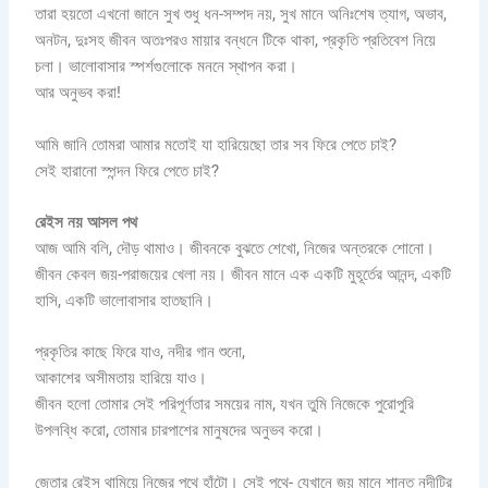
তারা হয়তো এখনো জানে সুখ শুধু ধন-সম্পদ নয়, সুখ মানে অনিঃশেষ ত্যাগ, অভাব,
অনটন, দুঃসহ জীবন অতঃপরও মায়ার বন্ধনে টিকে থাকা, প্রকৃতি প্রতিবেশ নিয়ে
চলা। ভালোবাসার স্পর্শগুলোকে মননে স্থাপন করা।
আর অনুভব করা!
আমি জানি তোমরা আমার মতোই যা হারিয়েছো তার সব ফিরে পেতে চাই?
সেই হারানো স্পন্দন ফিরে পেতে চাই?
রেইস নয় আসল
পথ
আজ আমি বলি, দৌড় থামাও। জীবনকে বুঝতে শেখো, নিজের অন্তরকে শোনো।
জীবন কেবল জয়-পরাজয়ের খেলা নয়। জীবন মানে এক একটি মুহূর্তের আনন্দ, একটি
হাসি, একটি ভালোবাসার হাতছানি।
প্রকৃতির কাছে ফিরে যাও, নদীর গান শুনো,
আকাশের অসীমতায় হারিয়ে যাও।
জীবন হলো তোমার সেই পরিপূর্ণতার সময়ের নাম, যখন তুমি নিজেকে পুরোপুরি
উপলব্ধি করো, তোমার চারপাশের মানুষদের অনুভব করো।
জেতার রেইস থামিয়ে নিজের পথে হাঁটো। সেই পথে- যেখানে জয় মানে শান্ত নদীটির