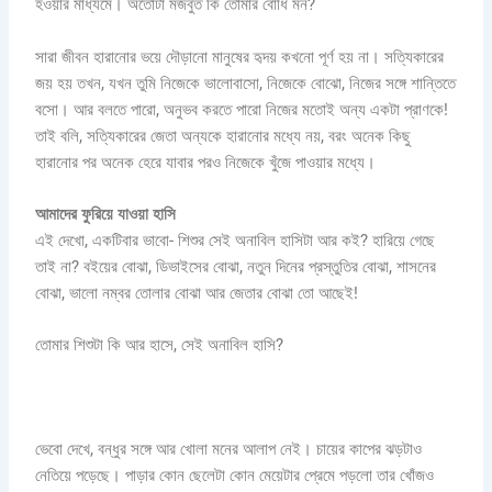
হওয়ার মাধ্যমে। অতোটা মজবুত কি তোমার বোধি মন?
সারা জীবন হারানোর ভয়ে দৌড়ানো মানুষের হৃদয় কখনো পূর্ণ হয় না। সত্যিকারের
জয় হয় তখন, যখন তুমি নিজেকে ভালোবাসো, নিজেকে বোঝো, নিজের সঙ্গে শান্তিতে
বসো। আর বলতে পারো, অনুভব করতে পারো নিজের মতোই অন্য একটা প্রাণকে!
তাই বলি, সত্যিকারের জেতা অন্যকে হারানোর মধ্যে নয়, বরং অনেক কিছু
হারানোর পর অনেক হেরে যাবার পরও নিজেকে খুঁজে পাওয়ার মধ্যে।
আমাদের ফুরিয়ে যাওয়া হাসি
এই দেখো, একটিবার ভাবো- শিশুর সেই অনাবিল হাসিটা আর কই? হারিয়ে গেছে
তাই না? বইয়ের বোঝা, ডিভাইসের বোঝা, নতুন দিনের প্রস্তুতির বোঝা, শাসনের
বোঝা, ভালো নম্বর তোলার বোঝা আর জেতার বোঝা তো আছেই!
তোমার শিশুটা কি আর হাসে, সেই অনাবিল হাসি?
ভেবো দেখে, বন্ধুর সঙ্গে আর খোলা মনের আলাপ নেই। চায়ের কাপের ঝড়টাও
নেতিয়ে পড়েছে। পাড়ার কোন ছেলেটা কোন মেয়েটার প্রেমে পড়লো তার খোঁজও