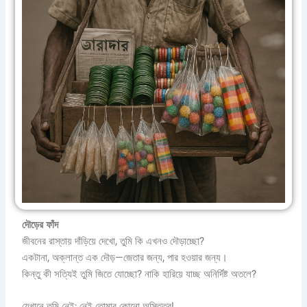
দৌড়ের
ফাঁদ
জীবনের রাস্তায় দাঁড়িয়ে দেখো, তুমি কি এখনও দৌড়াচ্ছো?
একটানা, অক্লান্ত এক দৌড়—জেতার জন্য, পার হওয়ার জন্য।
কিন্তু কী সত্যিই তুমি জিতে যোচ্ছো? নাকি হারিয়ে যাচ্ছ অনির্দিষ্ট অতলে?
যেখানে তুমি নেই; নেই তোমার কোনো অস্তিত্ব!