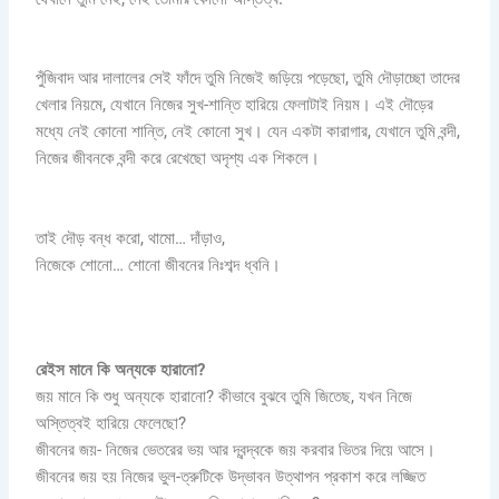
পুঁজিবাদ আর দালালের সেই ফাঁদে তুমি নিজেই জড়িয়ে পড়েছো, তুমি দৌড়াচ্ছো তাদের
খেলার নিয়মে, যেখানে নিজের সুখ-শান্তি হারিয়ে ফেলাটাই নিয়ম। এই দৌড়ের
মধ্যে নেই কোনো শান্তি, নেই কোনো সুখ। যেন একটা কারাগার, যেখানে তুমি বন্দী,
নিজের জীবনকে বন্দী করে রেখেছো অদৃশ্য এক শিকলে।
তাই দৌড় বন্ধ করো, থামো… দাঁড়াও,
নিজেকে শোনো… শোনো জীবনের নিঃশব্দ ধ্বনি।
রেইস
মানে
কি
অন্যকে হারানো?
জয় মানে কি শুধু অন্যকে হারানো? কীভাবে বুঝবে তুমি জিতেছ, যখন নিজে
অস্তিত্বই হারিয়ে ফেলেছো?
জীবনের জয়- নিজের ভেতরের ভয় আর দ্বন্দ্বকে জয় করবার ভিতর দিয়ে আসে।
জীবনের জয় হয় নিজের ভুল-ত্রুটিকে উদ্ভাবন উত্থাপন প্রকাশ করে লজ্জিত