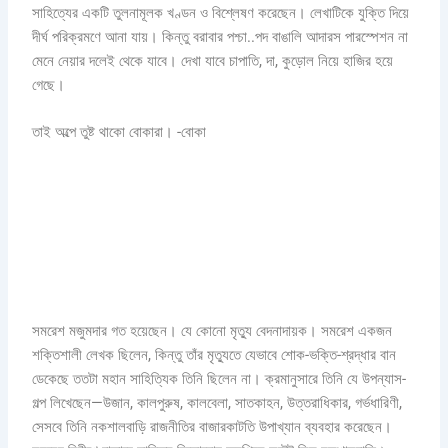
সাহিত্যের একটি তুলনামূলক খণ্ডন ও বিশ্লেষণ করেছেন। লেখাটিকে যুক্তি দিয়ে
দীর্ঘ পরিক্রমণে আনা যায়। কিন্তু বরাবার পশ্চা..পদ বাঙালি আদারস পারস্পেশন না
মেনে নেয়ার দলেই থেকে যাবে। দেখা যাবে চাপাতি, দা, কুড়োল নিয়ে হাজির হয়ে
গেছে।
তাই অল্পে তুষ্ট থাকো বোকারা। -বোকা
সমরেশ মজুমদার গত হয়েছেন। যে কোনো মৃত্যু বেদনাদায়ক। সমরেশ একজন
শক্তিশালী লেখক ছিলেন, কিন্তু তাঁর মৃত্যুতে যেভাবে শোক-ভক্তি-শ্রদ্ধার বান
ডেকেছে ততটা মহান সাহিত্যিক তিনি ছিলেন না। ক্রমানুসারে তিনি যে উপন্যাস-
গল্প লিখেছেন—উজান, কালপুরুষ, কালবেলা, সাতকাহন, উত্তরাধিকার, গর্ভধারিণী,
সেসবে তিনি নকশালবাড়ি রাজনীতির বাজারকাটতি উপাখ্যান ব্যবহার করেছেন।