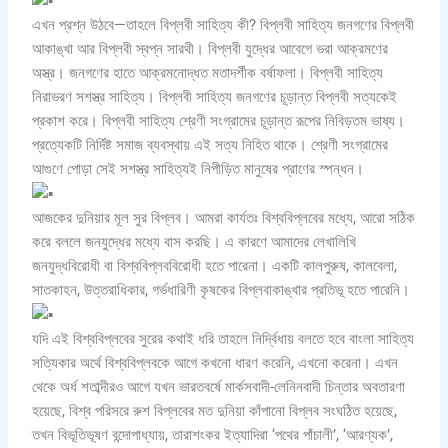
এখন প্রশ্ন উঠবে—তাহলে বিপ্লবী সাহিত্য কী? বিপ্লবী সাহিত্য জনগণের বিপ্লবী
আকাঙ্খা আর বিপ্লবী স্বপ্ন সারথী। বিপ্লবী যুদ্ধের আবেগে ভরা আক্রমণের
অস্ত্র। জনগণের হাতে আক্রমনোদ্ধত মতাদর্শীক বর্ষাফলা। বিপ্লবী সাহিত্য
নিরাভরণ সশস্ত্র সাহিত্য। বিপ্লবী সাহিত্য জনগণের চূড়ান্ত বিপ্লবী সত্যকেই
প্রকাশ করে। বিপ্লবী সাহিত্য শ্রেণী সংগ্রামের চূড়ান্ত রূপের নিবিড়তম ভাষ্য।
প্রত্যেকটি নির্দিষ্ট সমাজ ব্যবস্থায় এই সত্য নিহিত থাকে। শ্রেণী সংগ্রামের
আগুণে পোড়া সেই সশস্ত্র সাহিত্যই নিপীড়িত মানুষের প্রাণের স্পন্ধন।
আজকের দুনিয়ার মূল সুর বিপ্লব। আমরা কার্যতঃ বিশ্ববিপ্লবের মধ্যে, আরো সঠিক
করে বললে জনযুদ্ধের মধ্যে বাস করছি। এ কারণে আমাদের লেখালিখি
জনযুদ্ধবিরোধী বা বিশ্ববিপ্লববিরোধী হতে পারেনা। একটি কালপুরুষ, কালবেলা,
সাতকাহন, উত্তরাধিকার, গর্ভধারিণী কৃষকের বিপ্লবাকাঙ্খার প্রতিভূ হতে পারেনি।
যদি এই বিশ্ববিপ্লবের সুরের কথাই ধরি তাহলে নির্দ্বিধায় বলতে হবে বাংলা সাহিত্য
সত্যিকার অর্থে বিশ্ববিপ্লবকে আগে কখনো ধারণ করেনি, এখনো করেনা। এখন
থেকে অর্ধ শতাব্দীরও আগে যখন ভারতবর্ষে মার্কসবাদী-লেনিনবাদী চিন্তার অবতারণা
হয়েছে, বিশ্ব পরিসরে রুশ বিপ্লবের মত দুনিয়া কাঁপানো বিপ্লব সংঘঠিত হয়েছে,
তখন বিভূতিভূষণ বন্দোপাধ্যায়, তারাশংকর ইত্যাদিরা ‘পথের পাঁচালী’, ‘আরণ্যক’,