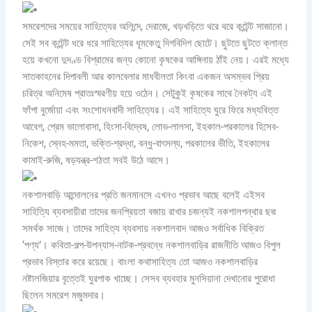
সমরেশদের সময়ের সাহিত্যের অলিন্দে, দেরাজে, খড়খড়িতে থরে থরে কন্টেন্ট সাজানো।
সেই সব কন্টেন্ট ধরে ধরে সাহিত্যের ধূমকেতু দিগবিদিগ ছোটে। ছুটতে ছুটতে ক্লান্ত
হয়ে কখনো দুদণ্ড বিশ্রামের জন্য কোনো কৃষকের আঙ্গিনায় ঠাঁই নেয়। এরই মধ্যে
সাতকাহনের দিপাবলী আর কালবেলার মাধবীলতা কিংবা একজন অসম্ভব প্রিয়
চরিত্র অনিমেষ প্রাতঃস্মরণীয় হয়ে ওঠেন। সেটুকুই কৃষকের সাথে নৈকট্য এই
ফাঁপা বুর্জোয়া এবং সংশোধনবাদী সাহিত্যের। এই সাহিত্যে ঘুরে ফিরে মধ্যবিত্ত
আবেগ, প্রেম ভালোবাসা, হিংসা-বিদ্বেষ, লোভ-লালসা, ইহকাল-পরকালের হিসেব-
নিকেশ, স্নেহ-মমতা, ভক্তি-শ্রদ্ধা, বন্ধু-বাৎসল্য, পরকালের ভীতি, ইহকালের
কামাই-রুজি, ষড়যন্ত্র-শঠতা সবই উঠে আসে।
নকশালবাড়ি আন্দোলনের প্রতি জনমানসে এখনও প্রভাব আছে বলেই এইসব
সাহিত্যি ব্যবসায়ীরা তাদের জনপ্রিয়তা বজায় রাখার চজন্যই নকশালপন্থার ছদ্ম
সমর্থক সাজে। তাদের সাহিত্য ব্যবসায় নকশালবাদ আজও সর্বাধিক বিক্রিত
‘পণ্য’। কবিতা-গল্প-উপন্যাস-নাটক-প্রবন্ধে নকশালবাড়ির রাজনীতি আজও বিপুল
প্রভাব বিস্তার করে রয়েছে। বাংলা কথাসাহিত্য তো আজও নকশালবাড়ির
নষ্টালজিয়ার বৃত্তেই ঘুরপাক খাচ্ছে। সেসব ব্যবহার মুনসিয়ানা দেখানোর পুরোধা
ছিলেন সমরেশ মজুমদার।