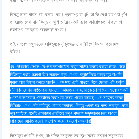
কিন্তু অতো সাহস তো বোকার নেই। প্রকাশ্যে যা খুশি তা কি লেখা যায়? যা খুশি
তা হয়তো লেখা যায় কিন্তু যা খুশি তা’য়ের যথেষ্ট রূপক অর্থবোধকতা থাকলে তা
চারপাশের কলকব্জায় আড়মোড়া ভাঙায়।
তাই সমরেশ মজুমদারের সাহিত্যকে যুক্তিখণ্ডনের নিরীখে বিভাজন করে দেখা
উচিত।
খুব গভীরভাবে দেখলে- বিপ্লব ব্যাপারটাকে ফ্যান্টাসাইজ করতে করতে জীবন থেকে 
বিচ্ছিন্ন করার মন্ত্রণা ছিল সমরেশ বাবুর লেখায়! ফ্যান্টাসিতে আক্রান্ত বাঙালি 
যুবারা আর বিপ্লব করতে পারেনি। বড় মাছ ছোট মাছকে গিলে ফেলবে এই ফর্মুলা 
সুনিপুণভাবে প্রতিষ্ঠিত করা হয়েছে। আদতে সাধারণের কোনো গতি না এলেও লাভটা 
পোস্ট কলোনিয়াল পুঁজিবাদের বিকাশকে আরো প্রকট করেছে। যে সাহিত্য জীবন 
বিনির্মাণে লেখা সেই সাহিত্য বোকার আরাধ্য! কিন্তু একটা বড় সময় অকাট্য ভেবে 
ভুল সাহিত্য পড়েই বোকাদের কেটেছে! তবুও সমরেশ মজুমদারের চলে যাওয়া 
বোকাদের ব্যথিত করে। ভালো থাকবেন সমরেশ মজুমদার!
নিন্মোক্ত লেখাটি লেখক, সাংবাদিক মনজুরুল হক স্বল্প সময়ে সমরেশ মজুমদারের