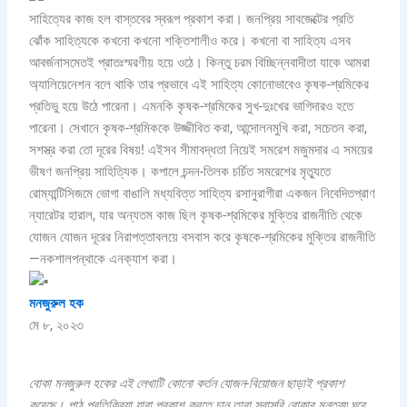
সাহিত্যের কাজ হল বাস্তবের স্বরূপ প্রকাশ করা। জনপ্রিয় সাবজেক্টের প্রতি
ঝোঁক সাহিত্যকে কখনো কখনো শক্তিশালীও করে। কখনো বা সাহিত্য এসব
আবর্জনাসমেতই প্রাতঃস্মরণীয় হয়ে ওঠে। কিন্তু চরম বিচ্ছিন্নবাদীতা যাকে আমরা
অ্যালিয়েনেশন বলে থাকি তার প্রভাবে এই সাহিত্য কোনোভাবেও কৃষক-শ্রমিকের
প্রতিভু হয়ে উঠে পারেনা। এমনকি কৃষক-শ্রমিকের সুখ-দুঃখের ভাগিদারও হতে
পারেনা। সেখানে কৃষক-শ্রমিককে উজ্জীবিত করা, আন্দোলনমুখি করা, সচেতন করা,
সশস্ত্র করা তো দূরের বিষয়! এইসব সীমাবদ্ধতা নিয়েই সমরেশ মজুমদার এ সময়ের
ভীষণ জনপ্রিয় সাহিত্যিক। কপালে চন্দন-তিলক চর্চিত সমরেশের মৃত্যুতে
রোম্যান্টিসিজমে ভোগা বাঙালি মধ্যবিত্ত সাহিত্য রসানুরাগীরা একজন নিবেদিতপ্রাণ
ন্যারেটর হারাল, যার অন্যতম কাজ ছিল কৃষক-শ্রমিকের মুক্তির রাজনীতি থেকে
যোজন যোজন দূরের নিরাপত্তাবলয়ে বসবাস করে কৃষকে-শ্রমিকের মুক্তির রাজনীতি
—নকশালপন্থাকে এনক্যাশ করা।
মনজুরুল হক
মে ৮, ২০২৩
বোকা মনজুরুল হকের এই লেখাটি কোনো কর্তন যোজন-বিয়োজন ছাড়াই প্রকাশ
করেছে। পাঠ প্রতিক্রিয়া যারা প্রকাশ করতে চান তারা সরাসরি বোকার মন্তব্য ঘরে