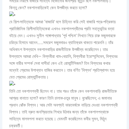
সময়ের নিরীখে বাজারে সাহিত্য বিকোনোর জনপ্রিয় কন্টেন্ট ছিল নকশালবাড়ি।
কিন্তু কেন? নকশালবাড়িকেই কেন উপজীব্য করতে হলো?
যে শিল্প-সাহিত্যকে আমরা ‘বাজারি’ বলে চিহ্নিত করি সেই বাজারি পত্র-পত্রিকায়
প্রাতিষ্ঠানিক শিল্পীসাহিত্যিকেরা এখনও নকশালপন্থীদের প্রতি সহানুভূতির বন্যা
বইয়ে দেন। এখনও সুনীল গঙ্গোপাধ্যায় ‘পূর্ব পশ্চিম’ লিখতে গিয়ে চারু মজুমদারকে
চরিত্র হিসাবে আনেন……সমরেশ মজুমদারও ব্যাতিক্রম থাকতে পারেননি। তাঁর
অধিকাংশ উপন্যাসে নকশালবাড়ির রাজনীতিকে উপজীব্য করেছিলেন। তার
উপন্যাসে আমরা দেখি— বিপ্লবীরা খাম-খেয়ালি, বিপ্লবীরা ইরেস্পন্সিবেল, বিপ্লবের
সঙ্গে নারীর সম্পর্ক সেবা দাসীর! কেন এই রোমান্টিসিজম? তিন বিপ্লবের কথার
মধ্যেই প্রেমের উপাখ্যান হাজির করতেন। তার বর্ণিত ‘বিপ্লব’ প্রতিস্থাপন হয়ে
যেত প্রেমের রোম্যান্টিকতায়।
তিনি তো নকশালপন্থী ছিলেন না। তার পরও তাঁকে কেন নকশালবাড়ি রাজনীতিকে
আশ্রয় বানাতে হলো? কারণ তিনি চালাক-চতুর মানুষ। বুঝেছিলেন; এ জমানার
প্রধান ঝোঁক বিপ্লব। আর সেটা অবশ্যই ভারতবর্ষকে নাড়িয়ে দেওয়া নকশালপন্থী
বিপ্লব। তাই দ্রুত জনপ্রিয়তার শিখরে উঠবার জন্য তাঁকে নকশালপন্থাকে
সাহিত্যে মালমশলা করতে হয়েছে। যেমনটি করেছিলেন কবীর সুমন, মিঠুন
চক্রবর্তী।