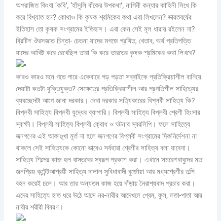
অপরাজিত কিংবা ‘কবি’, ‘হাঁসুলি বাঁকের উপকথা’, নাগিনী কন্যার কাহিনী লিখে কি
করে বিখ্যাত হন? কোথাও কি কৃষক শ্রমিকের কথা এরা লিখলেন? ভারতবর্ষের
ইতিহাস তো কৃষক সংগ্রামের ইতিহাস। এরা কেন সেই মূল ধারায় রইলেন না?
ব্রিটিশ ঔরসজাত চিন্তা- চেতনা যাদের মগজে গ্রথিত, খেতাব, অর্থ প্রতিপত্তি
যাদের আবিষ্ট করে রেখেছিল তারা কি করে ভারতের কৃষক-শ্রমিকের কথা লিখবে?
কারও কারও মনে গতে পারে একেবারে গড় পড়তা সব্বাইকে প্রতিক্রিয়াশীল বানিয়ে
দেয়াটা কতটা যুক্তিযুক্ত? সেক্ষেত্রে প্রতিক্রিয়াশীল আর প্রগতিশীল সাহিত্যের
ব্যবচ্ছেদটা আগে জানা দরকার। দেখা দরকার সত্যিকারের বিপ্লবী সাহিত্য কি?
বিপ্লবী সাহিত্য বিপ্লবী যুদ্ধের ব্যাপারি। বিপ্লবী সাহিত্য বিপ্লবী শ্রেণী হিংসার
স্বাক্ষী। বিপ্লবী সাহিত্য বিপ্লবী ক্রোধ ও ঘটনার স্বরলিপি। ফলে সাহিত্যে
জনগণের এই আকাঙ্খা মূর্ত না হলে জনগণের বিপ্লবী সংগ্রামের দিকনির্দেশনা না
থাকলে সেই সাহিত্যকে কোনো ভাবেও সর্বহারা শ্রেণীর সাহিত্য বলা যাবেনা।
সাহিত্য শিল্পের কাজ হল বাস্তবের স্বরূপ প্রকাশ করা। এখানে সমরেশবাবুদের মত
জনপ্রিয় কন্টেন্টআশ্রয়ী সাহিত্য দালাল সুবিধাবাদী বুর্জোয়া আর মধ্যশ্রেণীর তল্পি
বহন করেই চলে। আর তার অন্যতম কাজ হয়ে দাঁড়ায় নৈরাশ্যবাদ প্রচার করা।
এদের সাহিত্যে হাত ধরে উঠে আসে নর-নারীর আদেখলে প্রেম, ফুল, লতা-পাতা আর
নারীর শরীরী বিবরণ।