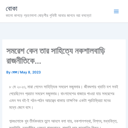
Skip
বোকা
to
কালো কাপড়ে গ্রহণলাগা ষোড়শীর পৃথিবী আবার জাগবে নয়া বসন্তে!
content
সমরেশ কেন তার সাহিত্যে নকশালবাড়ি
রাজনীতিকে…
By
বোকা
/
May 8, 2023
৮ মে ২০২৩, মারা গেলেন সাহিত্যিক সমরেশ মজুমদার। জীবদ্দশায় খ্যাতি যশ সবই
পেয়েছিলেন প্রয়াত সমরেশ মজুমদার। বাংলাদেশের বাজারে পাওয়া যায় সমরেশের
এমন সব বই-ই পঠন-পাঠন আয়ত্ত্বে থাকায় তাক্ষণিক একটা প্রতিক্রিয়া মনের
মধ্যে জেগে বসে।
শব্দগুলোকে খুব তীর্যকভাবে তুলে আনলে বলা যায়, নকশালপন্থা, বিপ্লব, মধ্যবিত্ত,
ফ্যান্টাসি, নব্যপুঁজির এজেন্ডা বাস্তবায়ন, বাজারি আর কারবারির মিলন।