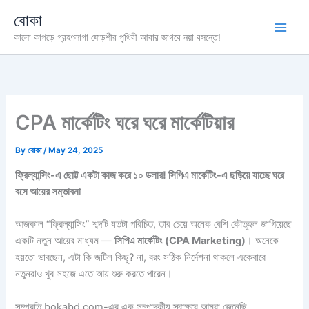
Skip
বোকা
to
কালো কাপড়ে গ্রহণলাগা ষোড়শীর পৃথিবী আবার জাগবে নয়া বসন্তে!
content
CPA মার্কেটিং ঘরে ঘরে মার্কেটিয়ার
By
বোকা
/
May 24, 2025
ফ্রিল্যান্সিং-এ ছোট্ট একটা কাজ করে ১০ ডলার! সিপিএ মার্কেটিং-এ ছড়িয়ে যাচ্ছে ঘরে
বসে আয়ের সম্ভাবনা
আজকাল “ফ্রিল্যান্সিং” শব্দটি যতটা পরিচিত, তার চেয়ে অনেক বেশি কৌতূহল জাগিয়েছে
একটি নতুন আয়ের মাধ্যম —
সিপিএ মার্কেটিং (CPA Marketing)
। অনেকে
হয়তো ভাবছেন, এটা কি জটিল কিছু? না, বরং সঠিক নির্দেশনা থাকলে একেবারে
নতুনরাও খুব সহজে এতে আয় শুরু করতে পারেন।
সম্প্রতি bokabd.com-এর এক সম্পাদকীয় স্বাক্ষরে আমরা জেনেছি,