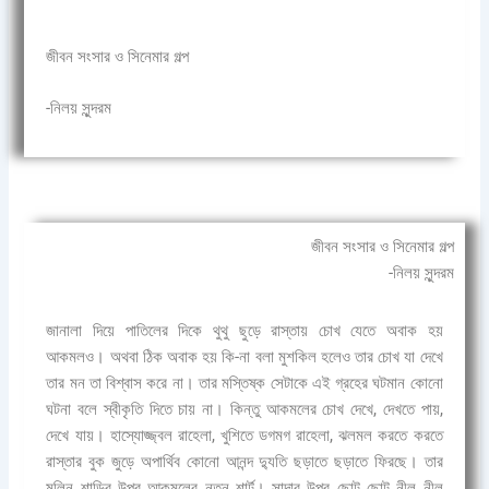
জীবন সংসার ও সিনেমার গল্প
-নিলয় সুন্দরম
জীবন সংসার ও সিনেমার গল্প
-নিলয় সুন্দরম
জানালা দিয়ে পাতিলের দিকে থুথু ছুড়ে রাস্তায় চোখ যেতে অবাক হয়
আকমলও। অথবা ঠিক অবাক হয় কি-না বলা মুশকিল হলেও তার চোখ যা দেখে
তার মন তা বিশ্বাস করে না। তার মস্তিষ্ক সেটাকে এই গ্রহের ঘটমান কোনো
ঘটনা বলে স্বীকৃতি দিতে চায় না। কিন্তু আকমলের চোখ দেখে, দেখতে পায়,
দেখে যায়। হাস্যোজ্জ্বল রাহেলা, খুশিতে ডগমগ রাহেলা, ঝলমল করতে করতে
রাস্তার বুক জুড়ে অপার্থিব কোনো আনন্দ দ্যুতি ছড়াতে ছড়াতে ফিরছে। তার
মলিন শাড়ির উপর আকমলের নতুন শার্ট। সাদার উপর ছোট ছোট নীল নীল