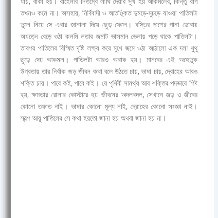
যায়, বাঁকা হয়। রাহেলার নিতম্বে লাথি দেয়ার সুখ হয় আকমলের, কিন্তু রাগ
তখনও কমে না। অসহায়, নির্বিবাদী ও আতঙ্কিত দুমড়ে-মুচড়ে যাওয়া পাতিলটা
তুলে নিয়ে সে এবার জানালা দিয়ে ছুেড় ফেলে। বস্তির পাশের পানা ডোবায়
অযত্নে বেড়ে ওঠা কলমি লতার জমাট ভাসমান ভেলায় পড়ে থাকে পাতিলটা।
তারপর পাতিলের বিস্মিত দৃষ্টি লক্ষ্য করে মুখে জমে ওঠা আঠালো এক দলা থুথু
ছুড়ে দেয় আকমল। পাতিলটা আরও অবাক হয়। মানবের এই অহেতুক
উগ্রতায় তার নির্বাক জড় জীবন কথা বলে উঠতে চায়, ভাষা চায়, দ্রোহের আরও
শক্তি চায়। পারে কই, পাবে কই। যে পৃথিবী সামর্থ্য আর শক্তির পদভারে পিষ্ট
হয়, ক্ষমতার রোলার কোস্টারে হয় জীবনের অদলবদল, সেখানে জড় ও জীবের
কোনো তফাত নাই। ভাষার কোনো মূল্য নাই, দ্রোহের কোনো সংজ্ঞা নাই।
স্বল্প আয়ু পাতিলের সে কথা হয়তো জানা হয় অথবা জানা হয় না।