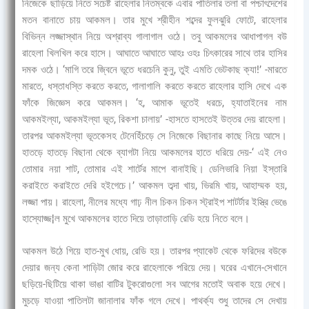
নিজেকে ছাড়িয়ে নিতে সচেষ্ট রাহেলার নিতম্বকে এবার পাতিলার তলা বা পশ্চাৎদেশের
মতন বানাতে চায় আকমল। তার মুখে শ্রীহীন শব্দের ফুলঝুরি ফোটে, রাহেলার
বিভিন্ন লজ্জাস্থান নিয়ে অশ্রাব্য গালাগাল ওঠে। তবু আকমলের আধাপাগল বউ
রাহেলা খিলখিল করে হাসে। আঘাতে আঘাতে আহঃ ওহঃ চিৎকারের সাথে তার হাসির
দমক ওঠে। ‘মাগি তরে জ্বিনে ভূতে ধরচেনি কুনু, তুই এমতি ভেটকাছ ক্যা!’ -মারতে
মারতে, ধস্তাধস্তি করতে করতে, গালাগালি করতে করতে রাহেলার হাসি দেখে এক
ফাঁকে জিজ্ঞেস করে আকমল। ‘হ, আমাক ভূতেই ধরচে, হ্যাতাইনের নাম
আকমইল্যা, আকমইল্যা ভূত, রিকশা চালায়’ -হাসতে হাসতেই উত্তর দেয় রাহেলা।
তারপর আকমইল্যা ভূতকেসহ টেনেহিঁচড়ে সে নিজেকে বিছানার কাছে নিয়ে আসে।
হাতড়ে হাতড়ে বিছানা থেকে ব্যাগটা নিয়ে আকমলের হাতে ধরিয়ে দেয়-‘ এই নেও
তোমার নয়া শাট, তোমার এই শার্টের মাপে বানাইছি। ডেলিভারি নিয়া ইস্তারি
করাইতে করাইতে দেরি হইগেচে।’ আকমল তব্দা খায়, ভিরমি খায়, আহাম্মক হয়,
লজ্জা পায়। রাহেলা, নীলের মধ্যে গাঢ় নীল চিকন চিকন স্ট্রাইপ শাটর্টার ইস্ত্রি ভেঙে
হাস্যোজ্জ¦ল মুখে আকমলের হাতে দিয়ে তাড়াতাড়ি রেডি হয়ে নিতে বলে।
আকমল উঠে গিয়ে হাত-মুখ ধোয়, রেডি হয়। তারপর প্যাকেট থেকে ফরিদের বউকে
দেয়ার জন্য কেনা শাড়িটা জোর করে রাহেলাকে পরিয়ে দেয়। ঘরের এখানে-সেখানে
ছড়িয়ে-ছিটিয়ে থাকা ভাঙা বাটির টুকরোগুলো সব আগের মতোই অবাক হয়ে দেখে।
মুচড়ে যাওয়া পাতিলটা জানালার ফাঁক গলে দেখে। পাথর্ক্য শুধু তাদের সে দেখায়