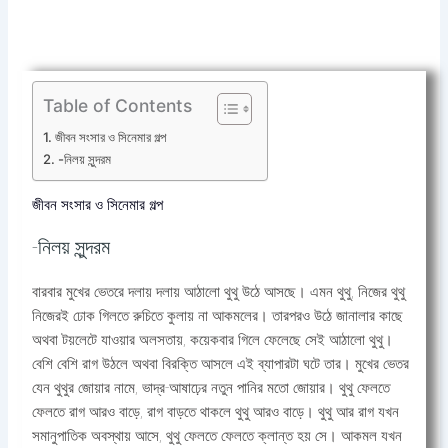
Table of Contents
জীবন সংসার ও সিনেমার গল্প
-নিলয় সুন্দরম
জীবন সংসার ও সিনেমার গল্প
-নিলয় সুন্দরম
বারবার মুখের ভেতরে দলায় দলায় আঠালো থুথু উঠে আসছে। এমন থুথু, নিজের থুথু
নিজেরই ঢোক গিলতে রুচিতে কুলায় না আকমলের। তারপরও উঠে জানালার কাছে
অথবা টয়লেটে যাওয়ার অলসতায়, কয়েকবার গিলে ফেলেছে সেই আঠালো থুথু।
বেশি বেশি রাগ উঠলে অথবা বিরক্তি আসলে এই ব্যাপারটা ঘটে তার। মুখের ভেতর
যেন থুথুর জোয়ার নামে, ভাদ্র-আষাঢ়ের নতুন পানির মতো জোয়ার। থুথু ফেলতে
ফেলতে রাগ আরও বাড়ে, রাগ বাড়তে থাকলে থুথু আরও বাড়ে। থুথু আর রাগ যখন
সমানুপাতিক অবস্থায় আসে, থুথু ফেলতে ফেলতে ক্লান্ত হয় সে। আকমল যখন