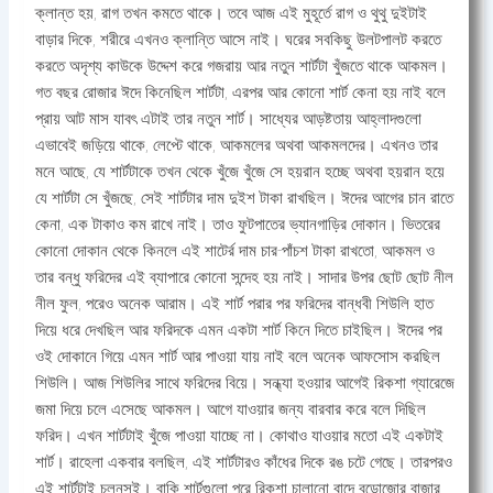
ক্লান্ত হয়, রাগ তখন কমতে থাকে। তবে আজ এই মুহূর্তে রাগ ও থুথু দুইটাই
বাড়ার দিকে, শরীরে এখনও ক্লান্তি আসে নাই। ঘরের সবকিছু উলটপালট করতে
করতে অদৃশ্য কাউকে উদ্দেশ করে গজরায় আর নতুন শার্টটা খুঁজতে থাকে আকমল।
গত বছর রোজার ঈদে কিনেছিল শার্টটা, এরপর আর কোনো শার্ট কেনা হয় নাই বলে
প্রায় আট মাস যাবৎ এটাই তার নতুন শার্ট। সাধ্যের আড়ষ্টতায় আহ্লাদগুলো
এভাবেই জড়িয়ে থাকে, লেপ্টে থাকে, আকমলের অথবা আকমলদের। এখনও তার
মনে আছে, যে শার্টটাকে তখন থেকে খুঁজে খুঁজে সে হয়রান হচ্ছে অথবা হয়রান হয়ে
যে শার্টটা সে খুঁজছে, সেই শার্টটার দাম দুইশ টাকা রাখছিল। ঈদের আগের চান রাতে
কেনা, এক টাকাও কম রাখে নাই। তাও ফুটপাতের ভ্যানগাড়ির দোকান। ভিতরের
কোনো দোকান থেকে কিনলে এই শাটের্র দাম চার-পাঁচশ টাকা রাখতো, আকমল ও
তার বন্ধু ফরিদের এই ব্যাপারে কোনো সন্দেহ হয় নাই। সাদার উপর ছোট ছোট নীল
নীল ফুল, পরেও অনেক আরাম। এই শার্ট পরার পর ফরিদের বান্ধবী শিউলি হাত
দিয়ে ধরে দেখছিল আর ফরিদকে এমন একটা শার্ট কিনে দিতে চাইছিল। ঈদের পর
ওই দোকানে গিয়ে এমন শার্ট আর পাওয়া যায় নাই বলে অনেক আফসোস করছিল
শিউলি। আজ শিউলির সাথে ফরিদের বিয়ে। সন্ধ্যা হওয়ার আগেই রিকশা গ্যারেজে
জমা দিয়ে চলে এসেছে আকমল। আগে যাওয়ার জন্য বারবার করে বলে দিছিল
ফরিদ। এখন শার্টটাই খুঁজে পাওয়া যাচ্ছে না। কোথাও যাওয়ার মতো এই একটাই
শার্ট। রাহেলা একবার বলছিল, এই শার্টটারও কাঁধের দিকে রঙ চটে গেছে। তারপরও
এই শার্টটাই চলনসই। বাকি শার্টগুলো পরে রিকশা চালানো বাদে বড়োজোর বাজার