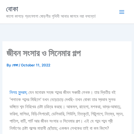
Skip
বোকা
to
কালো কাপড়ে গ্রহণলাগা ষোড়শীর পৃথিবী আবার জাগবে নয়া বসন্তে!
content
জীবন সংসার ও সিনেমার গল্প
By
বোকা
/
October 11, 2022
নিলয় সুন্দরম;
যেন মনোরম সহজ শব্দের জীবন সঞ্চারী লেখক। তার দ্বিতীয় বই
‘পলাতক শব্দের মিছিলে’ যখন নেড়েচেড়ে দেখছি- তখন বোকা তার স্বভাব সুলভ
ভঙ্গিতে শব্দ নিরিখের চেষ্টা চরিত্র করছে। আকমল, রাহেলা, মশকরা, ভাদ্র-আষাঢ়ে,
ফরিদা, মাগিডা, বিড়ি-সিগারেট, ডেলিভারি, শিউলি, তিতকুটে, গিট্টুলাগে, নিতম্ব, স্তন,
পাতিল, বাটি, শার্ট আর জীবন সংসার ও সিনেমার গল্প। এই যে শব্দে শব্দে শ্রী
নির্মাণের চেষ্টা গল্পের মায়াবী ছোঁয়ায়; একজন লেখকের তাই বা কম কিসে?