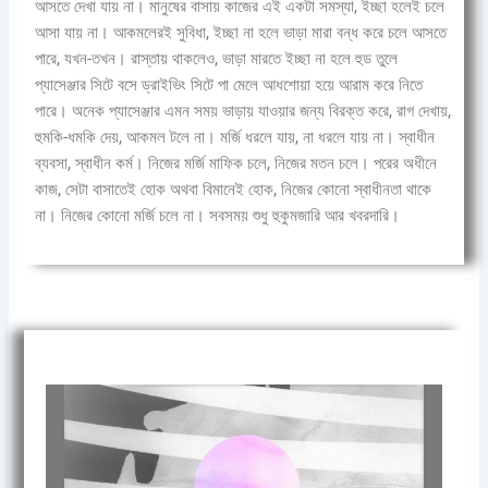
আসতে দেখা যায় না। মানুষের বাসায় কাজের এই একটা সমস্যা, ইচ্ছা হলেই চলে
আসা যায় না। আকমলেরই সুবিধা, ইচ্ছা না হলে ভাড়া মারা বন্ধ করে চলে আসতে
পারে, যখন-তখন। রাস্তায় থাকলেও, ভাড়া মারতে ইচ্ছা না হলে হুড তুলে
প্যাসেঞ্জার সিটে বসে ড্রাইভিং সিটে পা মেলে আধশোয়া হয়ে আরাম করে নিতে
পারে। অনেক প্যাসেঞ্জার এমন সময় ভাড়ায় যাওয়ার জন্য বিরক্ত করে, রাগ দেখায়,
হুমকি-ধমকি দেয়, আকমল টলে না। মর্জি ধরলে যায়, না ধরলে যায় না। স্বাধীন
ব্যবসা, স্বাধীন কর্ম। নিজের মর্জি মাফিক চলে, নিজের মতন চলে। পরের অধীনে
কাজ, সেটা বাসাতেই হোক অথবা বিমানেই হোক, নিজের কোনো স্বাধীনতা থাকে
না। নিজের কোনো মর্জি চলে না। সবসময় শুধু হুকুমজারি আর খবরদারি।