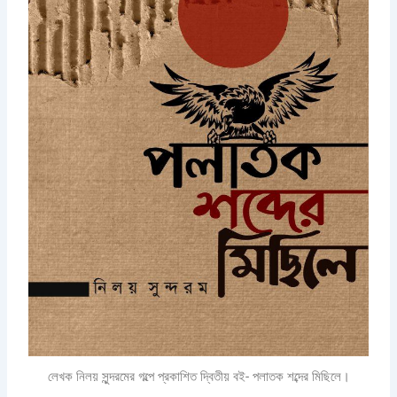
লেখক নিলয় সুন্দরমের গল্পে প্রকাশিত দ্বিতীয় বই- পলাতক শব্দের মিছিলে।