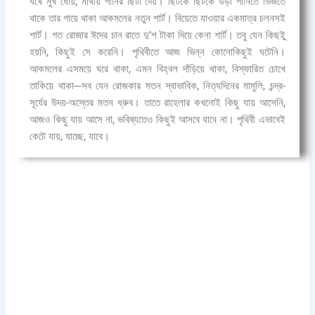
ঘষে মুখ ধোয়, মাথায় পানির ছিটা দেয়। ছিটকে ছিটকে উড়া পানিতে ভিজতে
থাকে তার গায়ে থাকা আকমলের নতুন শার্ট। বিয়েতে যাওয়ার একমাত্র চলনসই
শার্ট। গত রোজার ঈদের চান রাতে দু’শ টাকা দিয়ে কেনা শার্ট। তবু যেন কিছইু
হয়নি, কিছুই সে করেনি। পৃথিবীতে আজ ভিন্ন কোনোকিছুই ঘটেনি।
আকমলের এসময়ে ঘরে থাকা, এমন বিহ্বল দাঁড়িয়ে থাকা, বিস্ফারিত চোখে
তাকিয়ে থাকা─সব যেন রোজকার মতন স্বাভাবিক, নিত্যদিনের মামুলি, চন্দ্র-
সূর্যের উদয়-অস্তের মতন ধ্রুব। তাতে রাহেলার কখনোই কিছু যায় আসেনি,
আজও কিছু যায় আসে না, ভবিষ্যতেও কিছুই আসবে যাবে না। পৃথিবী এভাবেই
কেটে যায়, যাচ্ছে, যাবে।