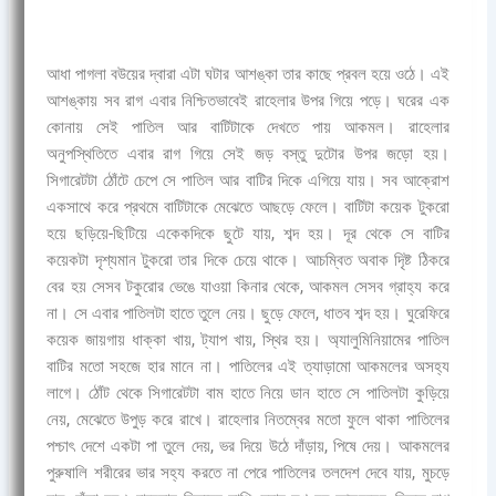
আধা পাগলা বউয়ের দ্বারা এটা ঘটার আশঙ্কা তার কাছে প্রবল হয়ে ওঠে। এই
আশঙ্কায় সব রাগ এবার নিশ্চিতভাবেই রাহেলার উপর গিয়ে পড়ে। ঘরের এক
কোনায় সেই পাতিল আর বাটিটাকে দেখতে পায় আকমল। রাহেলার
অনুপস্থিতিতে এবার রাগ গিয়ে সেই জড় বস্তু দুটোর উপর জড়ো হয়।
সিগারেটটা ঠোঁটে চেপে সে পাতিল আর বাটির দিকে এগিয়ে যায়। সব আক্রোশ
একসাথে করে প্রথমে বাটিটাকে মেঝেতে আছড়ে ফেলে। বাটিটা কয়েক টুকরো
হয়ে ছড়িয়ে-ছিটিয়ে একেকদিকে ছুটে যায়, শব্দ হয়। দূর থেকে সে বাটির
কয়েকটা দৃশ্যমান টুকরো তার দিকে চেয়ে থাকে। আচম্বিত অবাক দৃিষ্ট ঠিকরে
বের হয় সেসব টকুরোর ভেঙে যাওয়া কিনার থেকে, আকমল সেসব গ্রাহ্য করে
না। সে এবার পাতিলটা হাতে তুলে নেয়। ছুড়ে ফেলে, ধাতব শব্দ হয়। ঘুরেফিরে
কয়েক জায়গায় ধাক্কা খায়, ট্যাপ খায়, স্থির হয়। অ্যালুমিনিয়ামের পাতিল
বাটির মতো সহজে হার মানে না। পাতিলের এই ত্যাড়ামো আকমলের অসহ্য
লাগে। ঠোঁট থেকে সিগারেটটা বাম হাতে নিয়ে ডান হাতে সে পাতিলটা কুড়িয়ে
নেয়, মেঝেতে উপুড় করে রাখে। রাহেলার নিতম্বের মতো ফুলে থাকা পাতিলের
পশ্চাৎ দেশে একটা পা তুলে দেয়, ভর দিয়ে উঠে দাঁড়ায়, পিষে দেয়। আকমলের
পুরুষালি শরীরের ভার সহ্য করতে না পেরে পাতিলের তলদেশ দেবে যায়, মুচড়ে