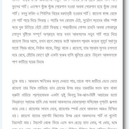
ফুলের শার্ট। এতক্ষণ খুঁজে খুঁজে পেরেশান হওয়া অথবা পেরেশান হয়ে খুঁজে ফেরা
শার্ট। বন্ধু ফরিদ ও শিউলির বিয়ের বরযাত্রী হওয়ার শার্ট। রাহেলা কাজ থেকে
সে শার্ট গায়ে দিয়ে ফিরছে। শার্টের সব বোতাম এঁটে, সুডৌল স্তনের ভাঁজ স্পষ্ট
করে বুক চিতিয়ে হেঁটে হেঁটে ফিরছে।
পথচারীদের গোপন চাহনি অথবা লোভাতুর
লোলুপ দৃষ্টিকে সম্পূর্ণ অগ্রাহ্য করে যখন আকমলের নতুন শার্ট গায়ে দিয়ে
রাহেলা ফিরে আসে, তখন রাগে ক্ষোভে কষ্টে আকমল প্রথম কয়েক মুহূর্ত স্থাণুর
মতো স্থির থাকে, নির্বাক থাকে, বিমূঢ় থাকে।
রাহেলা, তার স্বভাব সুলভ চপলতা
ধরে রেখে, ঠোঁটের কোণে দুষ্ট একটা ক্রুর হাসি ঝুলিয়ে রেখে
বিহ্বল আকমলকে
পাশ কাটিয়ে
ঘরের ভিতর
ঢুকে যায়। আকমল ক্ষণিকের জন্য দেখতে পায়, তাকে পাশ কাটিয়ে যেতে যেতে
রাহেলা তার দিকে তাকিয়ে ডান চোখের উপর বক্র তরবারির মতন বসে থাকা
ভ্রুটা নাচিয়ে প্রশ্নবোধক একটা দুষ্টু কিন্তু টক-ঝাল-মিষ্টি আচারের মতো
বিভ্রান্ত স্বাদের হাসি দেয় অথবা আকমলের ঘোরগ্রস্ত মস্তিষ্ক দৃশ্যটা কল্পনা
করে নেয়। রাহেলার সাহস দেখে, রাহেলার স্পর্ধা দেখে আকমল আরও বিস্মিত
হয়। রাহেলা হাতের ব্যাগটা বিছানার উপর রেখে আকমলের শার্ট না খুলেই
টয়লেটে যায়। টয়লেট থেকে ফিরে এসে কল ছেড়ে হাত ধোয়, পা ধোয়, ঘষে