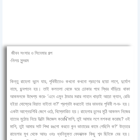
জীবন সংসার ও সিনেমার গল্প
-নিলয় সুন্দরম
কিন্তু রাহেলা ভুলে যায়, পৃথিবীতেও কখনো কখনো গ্রহণের ছায়া লাগে, দুর্যোগ
নামে, ছন্দপতন হয়। তাই কলতলা থেকে ঘরে ঢোকার পথে স্থির দাঁড়িয়ে থাকা
আকমলকে উদ্দেশ্য করে- ‘এনে এমুন ঠাডার মরার লাহান খাড়াই আচো ক্যান, রেডি
হইয়া দোস্তের বিয়াত যাইতা না?’ প্রশ্নটা করতেই তার ভাবনার পৃথিবী ল-ভ- হয়।
একটা আগ্নেয়গিরি জেগে ওঠে, বিস্ফোরিত হয়। রাহেলার চুলের মুঠি আকমল নিজের
হাতের মুঠোয় নিয়ে উল্টো জিজ্ঞেস করেÑ‘মাগি, তুই আমার লগে মশকরা করোছ? ওই
মাগি, তুই আমার সাট পিদ্দা রঙগো করতে কুন ভাতারের কামে গেছিলি ক?’ উত্তরে
রাহেলার মুখ থেকে আহঃ ওহঃ ধ্বনিযুক্ত বেদনাত্মক কিছু শব্দ ছিটকে বের হয়।