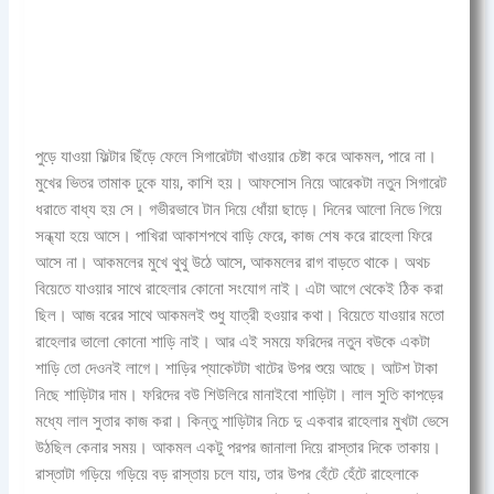
পুড়ে যাওয়া ফিল্টার ছিঁড়ে ফেলে সিগারেটটা খাওয়ার চেষ্টা করে আকমল, পারে না।
মুখের ভিতর তামাক ঢুকে যায়, কাশি হয়। আফসোস নিয়ে আরেকটা নতুন সিগারেট
ধরাতে বাধ্য হয় সে। গভীরভাবে টান দিয়ে ধোঁয়া ছাড়ে। দিনের আলো নিভে গিয়ে
সন্ধ্যা হয়ে আসে। পাখিরা আকাশপথে বাড়ি ফেরে, কাজ শেষ করে রাহেলা ফিরে
আসে না। আকমলের মুখে থুথু উঠে আসে, আকমলের রাগ বাড়তে থাকে। অথচ
বিয়েতে যাওয়ার সাথে রাহেলার কোনো সংযোগ নাই। এটা আগে থেকেই ঠিক করা
ছিল। আজ বরের সাথে আকমলই শুধু যাত্রী হওয়ার কথা। বিয়েতে যাওয়ার মতো
রাহেলার ভালো কোনো শাড়ি নাই। আর এই সময়ে ফরিদের নতুন বউকে একটা
শাড়ি তো দেওনই লাগে। শাড়ির প্যাকেটটা খাটের উপর শুয়ে আছে। আটশ টাকা
নিছে শাড়িটার দাম। ফরিদের বউ শিউলিরে মানাইবো শাড়িটা। লাল সুতি কাপড়ের
মধ্যে লাল সুতার কাজ করা। কিন্তু শাড়িটার নিচে দু একবার রাহেলার মুখটা ভেসে
উঠছিল কেনার সময়। আকমল একটু পরপর জানালা দিয়ে রাস্তার দিকে তাকায়।
রাস্তাটা গড়িয়ে গড়িয়ে বড় রাস্তায় চলে যায়, তার উপর হেঁটে হেঁটে রাহেলাকে