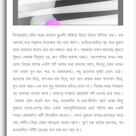
সিগারেটের ধোঁয়া ঘরের বাতাসে কুন্ডলী পাকিয়ে উঠতে উঠতে মিলিয়ে যায়। কম
আলোর ঘরে সন্ধ্যার অন্ধকার গাঢ় হয়ে আসে। ক্যাঁচর-ক্যাঁচর শব্দ করে ঘুরতে
থাকা ফ্যানের বাতাস তার ঘাম শুকাতে পারে না। সম্ভাব্য সকল জায়গায় খুঁজতে
খুঁজতে মেজাজ বিতৃষ্ণা হয়, রাগ শরীরে জ্বালা ধরায়। আশেপাশের কারও কাছ
থেকে নিজের মাপের একটা শার্ট আনার কথা ভাবনায় আসে, কিন্তু তেমন কারও
নাম অথবা মুখ মনে পড়ে না আকমলের। শুধু রাহেলার মুখটা ভেসে ওঠে।
রাহেলার নাম নিয়ে, বাপ-মার নাম নিয়ে, মনে মনে হাজার রকম গালাগাল দিয়ে,
মুখ থেকে আরও এক দলা থুথু জানালার বাইরে ফেলে সে। নিজের কাছে নিজেকে
বড় অসহায় লাগতে থাকে। সামনের সপ্তায় আরেকটা শার্ট কেনার কথা ভাবে।
তারপর হঠাৎ করেই মনে পড়ে, কয়েকদিন বা চার-পাঁচদিন আগে ঘরের কিছু
পুরাতন কাপড়-চোপড় দিয়ে একটা অ্যালুমিনিয়ামের ছোট পাতিল আর একটা
সস্তা মেলামাইন বাটি কিনেছিল রাহেলা। সেসব পুরাতন কাপড়-চোপড়ের সাথে
তার শার্টটাও দিয়ে দেয়ার আশঙ্কা মাথায় আসে। ঘুণে ধরা কাঠের আলনায়, গত
কয়েকদিনে শার্টটা দেখেছে বলে তার মনে পড়ে না।