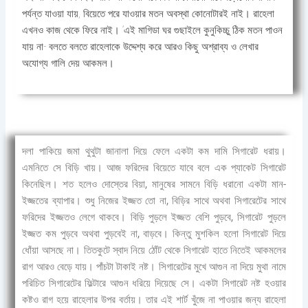
পর্যন্ত যাওয়া যায়, বিয়েতে পরে যাওয়ার মতন অবস্থা কোনোটারই নাই। রাহেলা
এখনও কাজ থেকে ফিরে নাই। ‘এই মাগিডা ঘর গুছাইলে কুনুকিচ্চু ঠিক মতন পাওন
যায় না- বলতে বলতে রাহেলাকে উদ্দেশ্য করে আরও কিছু অশ্রাব্য ও লেখার
অযোগ্য গালি দেয় আকমল।
দলা পাকিয়ে জমা থুথুটা জানালা দিয়ে ফেলে একটা কম দামি সিগারেট ধরায়।
এমনিতে সে বিড়ি খায়। আজ ফরিদের বিয়েতে যাবে বলে এক প্যাকেট সিগারেট
কিনেছিল। শত হলেও দোস্তের বিয়া, মানুষের সামনে বিড়ি ধরানো একটা মান-
ইজ্জতের ব্যাপার। শুধু নিজের ইজ্জত তো না, বিড়ির সাথে অথবা সিগারেটের সাথে
ফরিদের ইজ্জতও লেগে থাকবে। বিড়ি পুড়লে ইজ্জত বেশি পুড়বে, সিগারেট পুড়লে
ইজ্জত কম পুড়বে অথবা পুড়বেই না, বাড়বে। কিন্তু মুশকিল হলো সিগারেট দিয়ে
ধোঁয়া আসছে না। তিতকুটে স্বাদ নিয়ে ঠোঁট থেকে সিগারেট হাতে নিতেই আকমলের
রাগ আরও বেড়ে যায়। পাঁচটা টাকাই নষ্ট। সিগারেটের মুখে আগুন না দিয়ে মুথা নামে
পরিচিত সিগারেটের ফিল্টারে আগুন ধরিয়ে দিয়েছে সে। একটা সিগারেট নষ্ট হওয়ার
কষ্টও রাগ হয়ে রাহেলার উপর বর্তায়। তার এই শার্ট খুঁজে না পাওয়ার জন্য রাহেলা