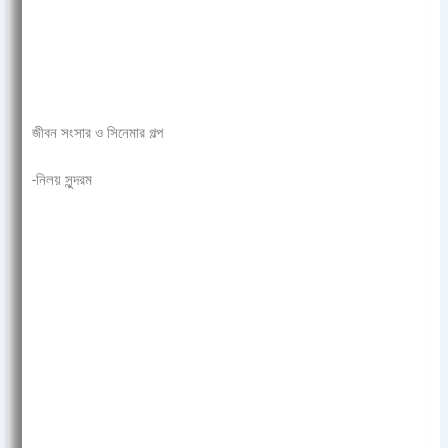
জীবন সংসার ও সিনেমার গল্প
-নিলয় সুন্দরম