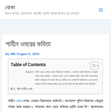
Skip
বোকা
to
কালো কাপড়ে গ্রহণলাগা ষোড়শীর পৃথিবী আবার জাগবে নয়া বসন্তে!
content
শাহীন ওমরের কবিতা
By
বোকা
/
August 6, 2022
Table of Contents
শাহীন ওমর পেশায় একজন নিরাপত্তা কর্মকর্তা। বাংলাদেশ পুলিশ বিভাগের গোয়েন্দা
শাখায় কাজ করছেন। শাসকের পাশে থেকে কবিতার চর্চাটা সহজ কি? প্রশাসকের
নৈতিক স্খলনের পাশ কেটে কী করে কবিতা লেখে ওমর? কী কবিতাই বা লেখে ওমর?
ওমরকে বললাম আপনার কবিতা দেন; বো-কাপা-ঠক আপনার কবিতা পড়তে আগ্রহী।
কবি শাহীন ওমর
শাহীন
ওমর
পেশায় একজন নিরাপত্তা কর্মকর্তা। বাংলাদেশ পুলিশ বিভাগের গোয়েন্দা
শাখায় কাজ করছেন। শাসকের পাশে থেকে কবিতার চর্চাটা সহজ কি? প্রশাসকের