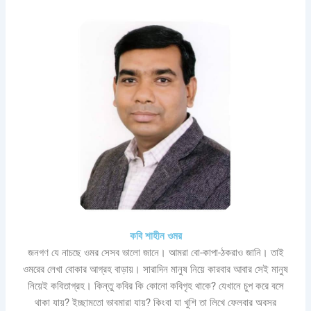
কবি শাহীন ওমর
জনগণ যে নাচছে ওমর সেসব ভালো জানে। আমরা বো-কাপা-ঠকরাও জানি। তাই
ওমরের লেখা বোকার আগ্রহ বাড়ায়। সারাদিন মানুষ নিয়ে কারবার আবার সেই মানুষ
নিয়েই কবিতাগ্রহ। কিন্তু কবির কি কোনো কবিগৃহ থাকে? যেখানে চুপ করে বসে
থাকা যায়? ইচ্ছামতো ভাবমারা যায়? কিংবা যা খুশি তা লিখে ফেলবার অবসর